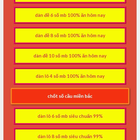
dàn đề 6 số mb 100% ăn hôm nay
dàn đề 8 số mb 100% ăn hôm nay
dàn đề 10 số mb 100% ăn hôm nay
dàn lô 4 số mb 100% ăn hôm nay
chốt số cầu miền bắc
dàn lô 6 số mb siêu chuẩn 99%
dàn lô 8 số mb siêu chuẩn 99%