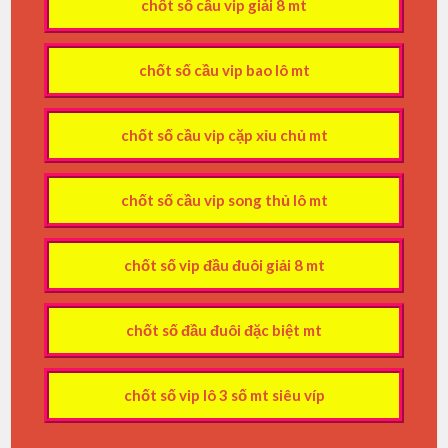
chốt số cầu vip giải 8 mt
chốt số cầu vip bao lô mt
chốt số cầu vip cặp xỉu chủ mt
chốt số cầu vip song thủ lô mt
chốt số vip đầu đuôi giải 8 mt
chốt số đầu đuôi đặc biệt mt
chốt số vip lô 3 số mt siêu víp