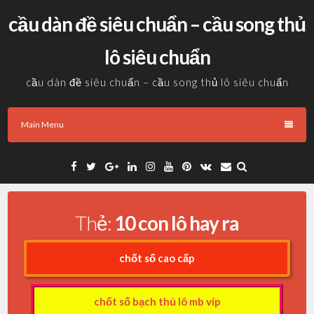
Skip
cầu dàn đề siêu chuẩn – cầu song thủ
to
content
lô siêu chuẩn
cầu dàn đề siêu chuẩn – cầu song thủ lô siêu chuẩn
Main Menu
Facebook
Twitter
Google
Linkedin
Instagram
YouTube
Pinterest
VK
Email
Plus
Thẻ:
10 con lô hay ra
chốt số cao cấp
chốt số bạch thủ lô mb víp