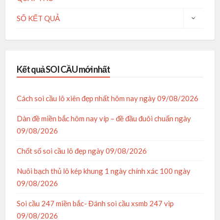
SỐ KẾT QUẢ
Kết quả SOI CẦU mới nhất
Cách soi cầu lô xiên đẹp nhất hôm nay ngày 09/08/2026
Dàn đề miền bắc hôm nay víp – đề đầu đuôi chuẩn ngày
09/08/2026
Chốt số soi cầu lô đẹp ngày 09/08/2026
Nuôi bạch thủ lô kép khung 1 ngày chính xác 100 ngày
09/08/2026
Soi cầu 247 miền bắc- Đánh soi cầu xsmb 247 vip
09/08/2026