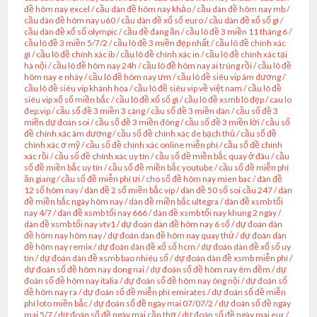
đề hôm nay excel
/
cầu dàn đề hôm nay khảo
/
cầu dàn đề hôm nay mb
/
cầu dàn đề hôm nay u60
/
cầu dàn đề xổ số euro
/
cầu dàn đề xổ số gì
/
cầu dàn đề xổ số olympic
/
cầu đề đang ăn
/
cầu lô đề 3 miền 11 tháng 6
/
cầu lô đề 3 miền 5/7/2
/
cầu lô đề 3 miền đẹp nhất
/
cầu lô đề chính xác
gì
/
cầu lô đề chính xác ib
/
cầu lô đề chính xác in
/
cầu lô đề chính xác tại
hà nội
/
cầu lô đề hôm nay 24h
/
cầu lô đề hôm nay ai trúng rồi
/
cầu lô đề
hôm nay e nháy
/
cầu lô đề hôm nay ưm
/
cầu lô đề siêu vip âm dương
/
cầu lô đề siêu vip khánh hòa
/
cầu lô đề siêu vip về việt nam
/
cầu lô đề
siêu vip xổ số miền bắc
/
cầu lô đề xổ số gì
/
cầu lô đề xsmb lô đẹp
/
cau lo
đep.vip
/
cầu số đề 3 miền 3 càng
/
cầu số đề 3 miền dàn
/
cầu số đề 3
miền dự đoán soi
/
cầu số đề 3 miền đông
/
cầu số đề 3 miền lời
/
cầu số
đề chính xác âm dương
/
cầu số đề chính xác de bạch thủ
/
cầu số đề
chính xác ơ mỹ
/
cầu số đề chính xác online miễn phí
/
cầu số đề chính
xác rồi
/
cầu số đề chính xác uy tín
/
cầu số đề miền bắc quay ở đâu
/
cầu
số đề miền bắc uy tín
/
cầu số đề miền bắc youtube
/
cầu số đề miễn phí
ăn giang
/
cầu số đề miễn phí ưi
/
cho số đề hôm nay mien bac
/
dàn đề
12 số hôm nay
/
dàn đề 2 số miền bắc vip
/
dàn đề 50 số soi cầu 247
/
dàn
đề miền bắc ngày hôm nay
/
dàn đề miền bắc ultegra
/
dàn đề xsmb tối
nay 4/7
/
dàn đề xsmb tối nay 666
/
dàn đề xsmb tối nay khung 2 ngày
/
dàn đề xsmb tối nay vtv1
/
dự đoán dàn đề hôm nay 6 số
/
dự đoán dàn
đề hôm nay hôm nay
/
dự đoán dàn đề hôm nay quay thử
/
dự đoán dàn
đề hôm nay remix
/
dự đoán dàn đề xổ số hcm
/
dự đoán dàn đề xổ số uy
tín
/
dự đoán dàn đề xsmb bao nhiêu số
/
dự đoán dàn đề xsmb miễn phí
/
dự đoán số đề hôm nay dong nai
/
dự đoán số đề hôm nay êm đềm
/
dự
đoán số đề hôm nay italia
/
dự đoán số đề hôm nay ông nội
/
dự đoán số
đề hôm nay ra
/
dự đoán số đề miễn phí emirates
/
dự đoán số đề miễn
phí loto miền bắc
/
dự đoán số đề ngày mai 07/07/2
/
dự đoán số đề ngày
mai 5/7
/
dự đoán số đề ngày mai cần thơ
/
dự đoán số đề ngày mai eur
/