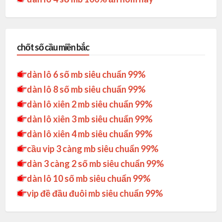
chốt số cầu miền bắc
dàn lô 6 số mb siêu chuẩn 99%
dàn lô 8 số mb siêu chuẩn 99%
dàn lô xiên 2 mb siêu chuẩn 99%
dàn lô xiên 3 mb siêu chuẩn 99%
dàn lô xiên 4 mb siêu chuẩn 99%
cầu vip 3 càng mb siêu chuẩn 99%
dàn 3 càng 2 số mb siêu chuẩn 99%
dàn lô 10 số mb siêu chuẩn 99%
vip đề đầu đuôi mb siêu chuẩn 99%