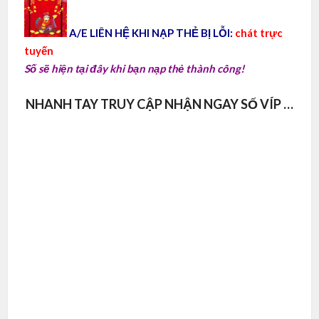
A/E LIÊN HỆ KHI NẠP THẺ BỊ LỖI:
chát trực
tuyến
Số sẽ hiện tại đây khi bạn nạp thẻ thành công!
NHANH TAY TRUY CẬP NHẬN NGAY SỐ VÍP …