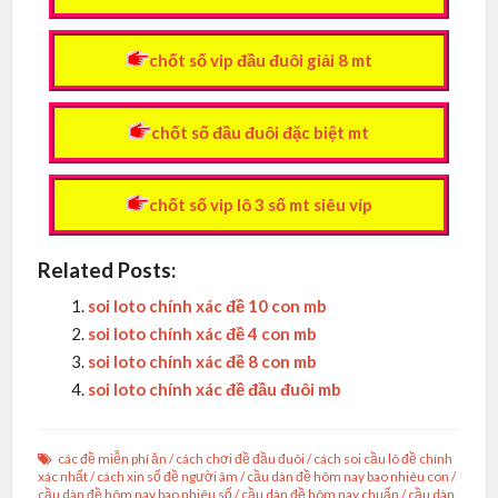
chốt số vip đầu đuôi giải 8 mt
chốt số đầu đuôi đặc biệt mt
chốt số vip lô 3 số mt siêu víp
Related Posts:
soi loto chính xác đề 10 con mb
soi loto chính xác đề 4 con mb
soi loto chính xác đề 8 con mb
soi loto chính xác đề đầu đuôi mb
các đề miễn phí ăn
/
cách chơi đề đầu đuôi
/
cách soi cầu lô đề chính
xác nhất
/
cách xin số đề người âm
/
cầu dàn đề hôm nay bao nhiêu con
/
cầu dàn đề hôm nay bao nhiêu số
/
cầu dàn đề hôm nay chuẩn
/
cầu dàn