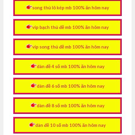
song thủ lô kép mb 100% ăn hôm nay
vip bạch thủ đề mb 100% ăn hôm nay
vip song thủ đề mb 100% ăn hôm nay
dàn đề 4 số mb 100% ăn hôm nay
dàn đề 6 số mb 100% ăn hôm nay
dàn đề 8 số mb 100% ăn hôm nay
dàn đề 10 số mb 100% ăn hôm nay