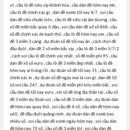
ưi , cầu lô đề siêu vip khánh hòa , cầu dàn đề hôm nay mb ,
cầu lô đề chính xác gì , dàn đề xsmb tối nay 4/7 , soi cầu
dàn đề siêu chuẩn loto , cầu lô đề siêu vip âm dương , cầu
số đề miền bắc quay ở đâu , soi cầu dàn đề xổ số 868 , cầu
số đề chính xác de bạch thủ , cầu lô đề hôm nay ưm , cầu số
đề 3 miền 3 càng , dự đoán số đề tối nay ăn , cách chơi đề
đầu đuôi , dàn đề 2 số miền bắc vip , cầu lô đề 3 miền 5/7/2
, cách soi cầu lô đề chính xác nhất , số đề miễn phí 95 , cầu
dàn đề xổ số euro , cầu lô đề 3 miền đẹp nhất , cầu lô đề
hôm nay ai trúng rồi , dự đoán số đề tối nay 31 , cầu lô đề
chính xác in , dự đoán số đề ngày mai là con gì , dàn đề 50
số soi cầu 247 , dự đoán số đề miễn phí loto miền bắc , soi
cầu dàn đề tối nay euro , xin số đề ông địa thần tài , cầu số
đề 3 miền dự đoán soi , cầu số đề 3 miền dàn , dự đoán dàn
đề hôm nay quay thử , soi cầu đề ít số , cầu dàn đề hôm nay
u60 , đề đầu đuôi quảng ninh , dự đoán dàn đề xsmb bao
nhiêu số , soi cầu dàn đề xsmb ngày hôm nay , soi cầu dàn
đề hôm nay 70 số , cầu số đề 3 miền lời , soi cầu dàn đề