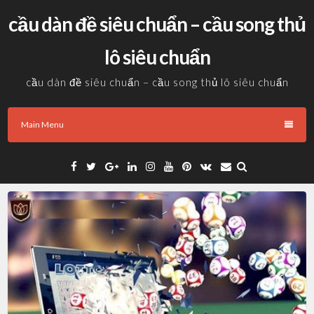
Skip
cầu dàn đề siêu chuẩn – cầu song thủ
to
content
lô siêu chuẩn
cầu dàn đề siêu chuẩn – cầu song thủ lô siêu chuẩn
Main Menu
Facebook
Twitter
Google
Linkedin
Instagram
YouTube
Pinterest
VK
Email
Plus