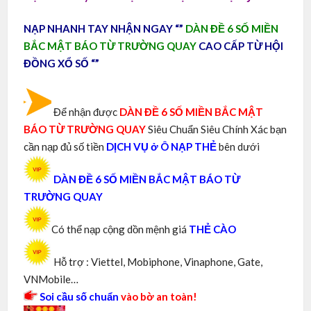
NẠP NHANH TAY NHẬN NGAY “”
DÀN ĐỀ 6 SỐ MIỀN
BẮC MẬT BÁO TỪ TRƯỜNG QUAY
CAO CẤP TỪ HỘI
ĐỒNG XỔ SỐ “”
Để nhận được
DÀN ĐỀ 6 SỐ MIỀN BẮC MẬT
BÁO TỪ TRƯỜNG QUAY
Siêu Chuẩn Siêu Chính Xác bạn
cần nạp đủ số tiền
DỊCH VỤ ở Ô NẠP THẺ
bên dưới
DÀN ĐỀ 6 SỐ MIỀN BẮC MẬT BÁO TỪ
TRƯỜNG QUAY
Có thể nạp cộng dồn mệnh giá
THẺ CÀO
Hỗ trợ : Viettel, Mobiphone, Vinaphone, Gate,
VNMobile…
Soi cầu số chuẩn
vào bờ an toàn!