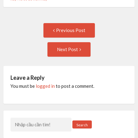
Post
Previous
Previous Post
post:
navigation
Next
Next Post
Post:
Leave a Reply
You must be
logged in
to post a comment.
Search