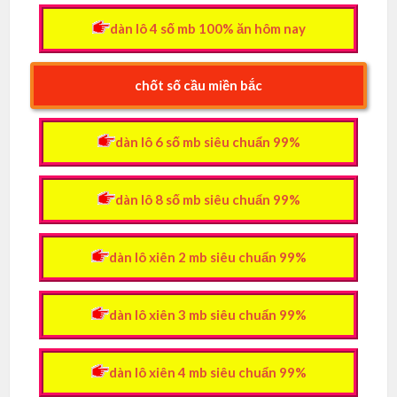
dàn lô 4 số mb 100% ăn hôm nay
chốt số cầu miền bắc
dàn lô 6 số mb siêu chuẩn 99%
dàn lô 8 số mb siêu chuẩn 99%
dàn lô xiên 2 mb siêu chuẩn 99%
dàn lô xiên 3 mb siêu chuẩn 99%
dàn lô xiên 4 mb siêu chuẩn 99%