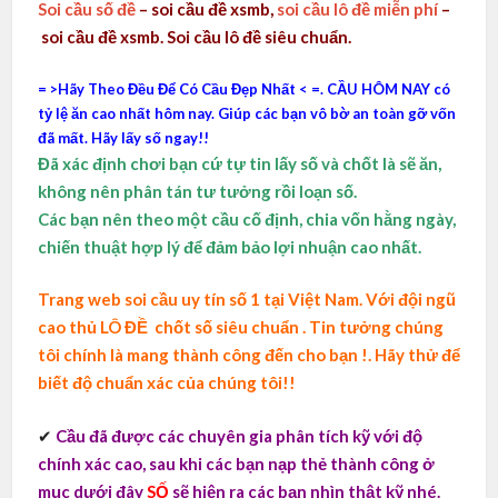
Soi cầu số đề
– soi cầu đề xsmb,
soi cầu lô đề miễn phí
–
soi cầu đề xsmb. Soi cầu lô đề siêu chuẩn.
= >Hãy Theo Đều Để Có Cầu Đẹp Nhất < =. CẦU HÔM NAY có
tỷ lệ ăn cao nhất
hôm nay. Giúp các bạn vô bờ an toàn gỡ vốn
đã mất. Hãy lấy số ngay!!
Đã xác định chơi bạn cứ tự tin lấy số và chốt là sẽ ăn,
không nên phân tán tư tưởng rồi loạn số.
Các bạn nên theo một cầu cố định, chia vốn hằng ngày,
chiến thuật hợp lý để đảm bảo lợi nhuận cao nhất.
Trang web soi cầu uy tín số 1 tại Việt Nam. Với đội ngũ
cao thủ LÔ ĐỀ chốt số siêu chuẩn . Tin tưởng chúng
tôi chính là mang thành công đến cho bạn !. Hãy thử để
biết độ chuẩn xác của chúng tôi!!
✔
Cầu đã được các chuyên gia phân tích kỹ với độ
chính xác cao, sau khi các bạn nạp thẻ thành công ở
mục dưới đây
SỐ
sẽ hiện ra các bạn nhìn thật kỹ nhé.