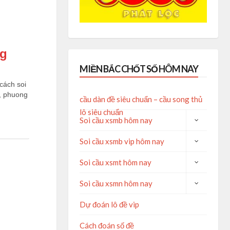
MIỀN BẮC CHỐT SỐ HÔM NAY
cầu dàn đề siêu chuẩn – cầu song thủ
lô siêu chuẩn
Soi cầu xsmb hôm nay
Soi cầu xsmb vip hôm nay
Soi cầu xsmt hôm nay
Soi cầu xsmn hôm nay
Dự đoán lô đề vip
Cách đoán số đề