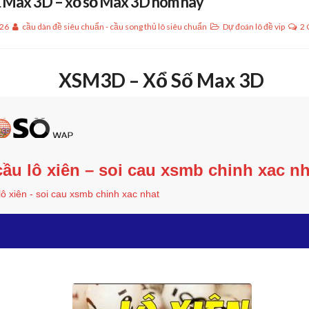
ả Max 3D – xổ số Max 3D hôm nay
026
cầu dàn đề siêu chuẩn - cầu song thủ lô siêu chuẩn
Dự đoán lô đề vip
2
XSM3D – Xổ Số Max 3D