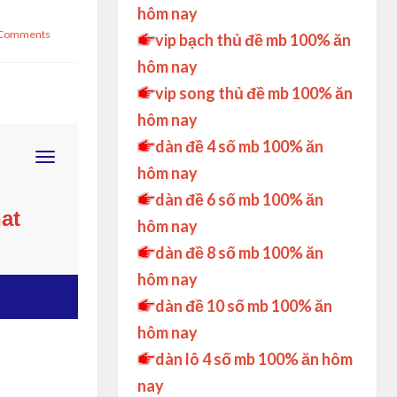
hôm nay
 Comments
vip bạch thủ đề mb 100% ăn
hôm nay
vip song thủ đề mb 100% ăn
hôm nay
dàn đề 4 số mb 100% ăn
hôm nay
dàn đề 6 số mb 100% ăn
hôm nay
dàn đề 8 số mb 100% ăn
hôm nay
dàn đề 10 số mb 100% ăn
hôm nay
dàn lô 4 số mb 100% ăn hôm
nay