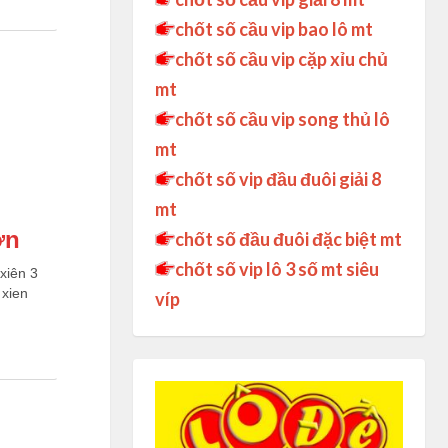
chốt số cầu vip bao lô mt
chốt số cầu vip cặp xỉu chủ
mt
chốt số cầu vip song thủ lô
mt
chốt số vip đầu đuôi giải 8
mt
chốt số đầu đuôi đặc biệt mt
chốt số vip lô 3 số mt siêu
víp