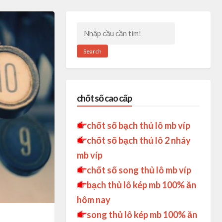
Search
chốt số cao cấp
chốt số bạch thủ lô mb víp
chốt số bạch thủ lô 2 nháy
mb víp
chốt số song thủ lô mb víp
bạch thủ lô kép mb 100% ăn
hôm nay
song thủ lô kép mb 100% ăn