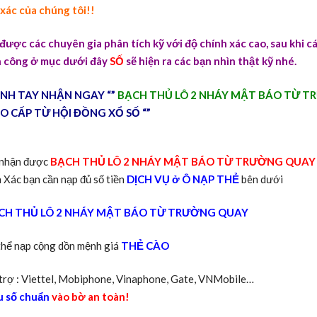
xác của chúng tôi!!
được các chuyên gia phân tích kỹ với độ chính xác cao, sau khi c
h công ở mục dưới đây
SỐ
sẽ hiện ra các bạn nhìn thật kỹ nhé.
NH TAY NHẬN NGAY “”
BẠCH THỦ LÔ 2 NHÁY MẬT BÁO TỪ 
O CẤP TỪ HỘI ĐỒNG XỔ SỐ “”
nhận được
BẠCH THỦ LÔ 2 NHÁY MẬT BÁO TỪ TRƯỜNG QUAY
 Xác bạn cần nạp đủ số tiền
DỊCH VỤ ở Ô NẠP THẺ
bên dưới
CH THỦ LÔ 2 NHÁY MẬT BÁO TỪ TRƯỜNG QUAY
thể nạp cộng dồn mệnh giá
THẺ CÀO
trợ : Viettel, Mobiphone, Vinaphone, Gate, VNMobile…
u số chuẩn
vào bờ an toàn!