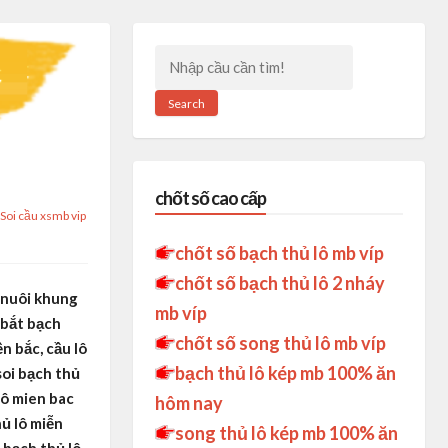
Search
chốt số cao cấp
Soi cầu xsmb vip
chốt số bạch thủ lô mb víp
chốt số bạch thủ lô 2 nháy
p nuôi khung
mb víp
 bắt bạch
chốt số song thủ lô mb víp
ền bắc, cầu lô
bạch thủ lô kép mb 100% ăn
soi bạch thủ
 lô mien bac
hôm nay
ủ lô miễn
song thủ lô kép mb 100% ăn