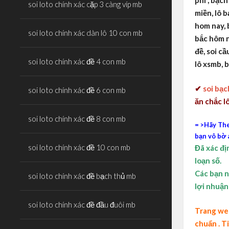
phí , bạch
soi loto chính xác cặp 3 càng víp mb
miền, lô 
hom nay, 
soi loto chính xác dàn lô 10 con mb
bắc hôm n
đề, soi cầ
soi loto chính xác đề 4 con mb
lô xsmb, 
✔
soi bạc
soi loto chính xác đề 6 con mb
ăn chắc lô
soi loto chính xác đề 8 con mb
= >Hãy The
bạn vô bờ 
soi loto chính xác đề 10 con mb
Đã xác đị
loạn số.
Các bạn n
soi loto chính xác đề bạch thủ mb
lợi nhuận
soi loto chính xác đề đầu đuôi mb
Trang web
chuẩn . T