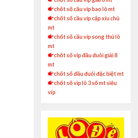
chốt số cầu vip bao lô mt
chốt số cầu vip cặp xỉu chủ
mt
chốt số cầu vip song thủ lô
mt
chốt số vip đầu đuôi giải 8
mt
chốt số đầu đuôi đặc biệt mt
chốt số vip lô 3 số mt siêu
víp