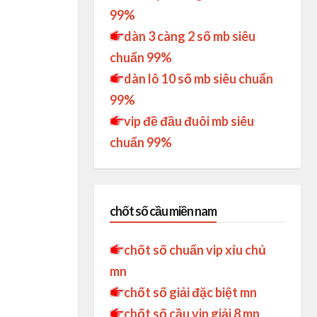
99%
dàn 3 càng 2 số mb siêu
chuẩn 99%
dàn lô 10 số mb siêu chuẩn
99%
vip đề đầu đuôi mb siêu
chuẩn 99%
chốt số cầu miền nam
chốt số chuẩn vip xỉu chủ
mn
chốt số giải đặc biệt mn
chốt số cầu vip giải 8 mn