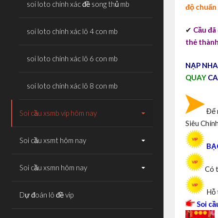
soi loto chính xác đề song thủ mb
độ chuẩn 
✔
Cầu đã 
soi loto chính xác lô 4 con mb
thẻ thàn
soi loto chính xác lô 6 con mb
NẠP NHA
QUAY
CA
soi loto chính xác lô 8 con mb
Để 
Soi cầu xsmb vip hôm nay
Siêu Chính
Soi cầu xsmt hôm nay
BẠ
Soi cầu xsmn hôm nay
Có 
Hỗ 
Dự đoán lô đề vip
Soi cầ