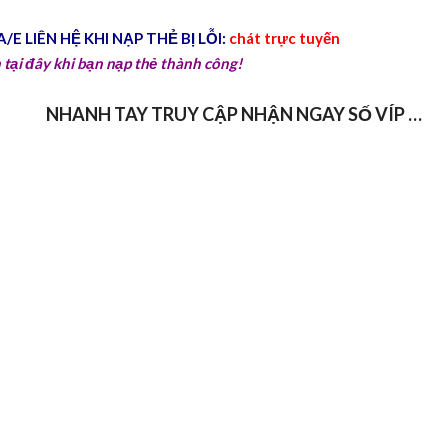
A/E LIÊN HỆ KHI NẠP THẺ BỊ LỖI:
chát trực tuyến
n tại đây khi bạn nạp thẻ thành công!
NHANH TAY TRUY CẬP NHẬN NGAY SỐ VÍP …