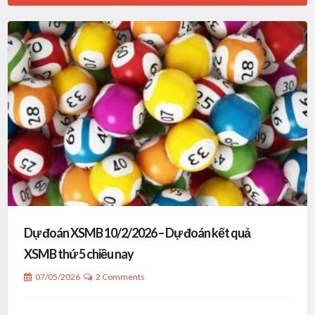
Dự đoán XSMB 10/2/2026 – Dự đoán kết quả
XSMB thứ 5 chiều nay
07/05/2026
2 Comments