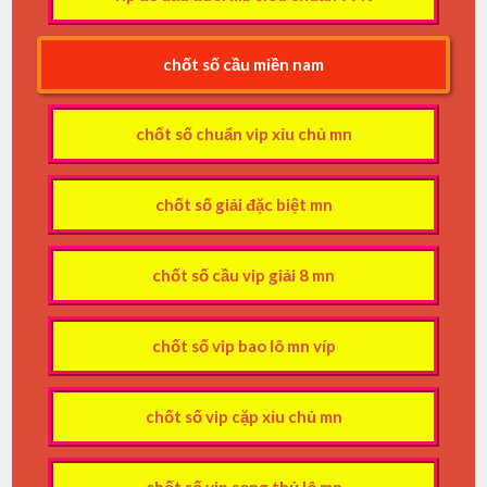
chốt số cầu miền nam
chốt số chuẩn vip xỉu chủ mn
chốt số giải đặc biệt mn
chốt số cầu vip giải 8 mn
chốt số vip bao lô mn víp
chốt số vip cặp xỉu chủ mn