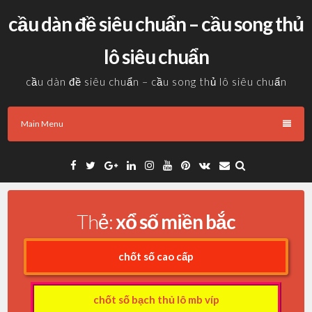
Skip
cầu dàn đề siêu chuẩn – cầu song thủ
to
content
lô siêu chuẩn
cầu dàn đề siêu chuẩn – cầu song thủ lô siêu chuẩn
Main Menu
Facebook
Twitter
Google
Linkedin
Instagram
YouTube
Pinterest
VK
Email
Plus
Thẻ:
xổ số miền bắc
chốt số cao cấp
chốt số bạch thủ lô mb víp