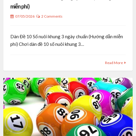
miễn phí)
07/05/2026
2 Comments
Dàn Đề 10 Số nuôi khung 3 ngày chuẩn (Hướng dẫn miễn
phí) Chơi dàn đề 10 số nuôi khung 3…
Read More