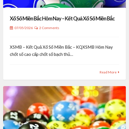
Xổ Số Miền Bắc Hôm Nay – Kết Quả Xổ Số Miền Bắc
07/05/2026
2 Comments
XSMB – Kết Quả Xổ Số Miền Bắc – KQXSMB Hôm Nay
chốt số cao cấp chốt số bạch thủ…
Read More