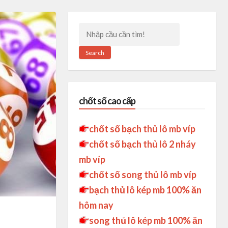
Search
chốt số cao cấp
chốt số bạch thủ lô mb víp
chốt số bạch thủ lô 2 nháy
mb víp
chốt số song thủ lô mb víp
bạch thủ lô kép mb 100% ăn
hôm nay
song thủ lô kép mb 100% ăn