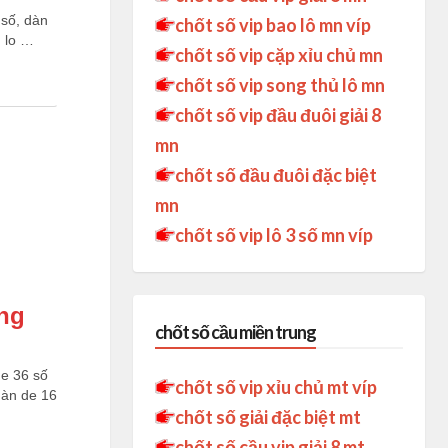
chốt số vip bao lô mn víp
chốt số vip cặp xỉu chủ mn
chốt số vip song thủ lô mn
chốt số vip đầu đuôi giải 8
mn
chốt số đầu đuôi đặc biệt
mn
chốt số vip lô 3 số mn víp
chốt số cầu miền trung
chốt số vip xỉu chủ mt víp
chốt số giải đặc biệt mt
chốt số cầu vip giải 8 mt