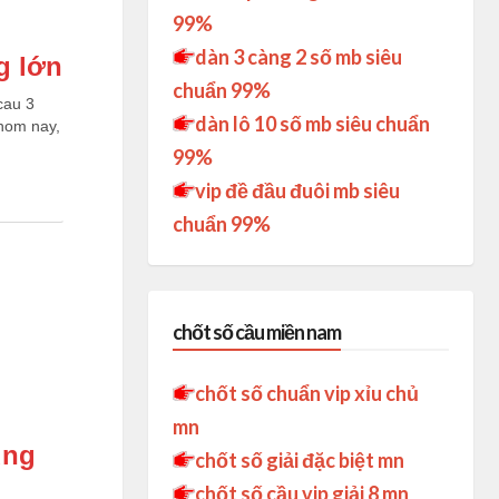
99%
dàn 3 càng 2 số mb siêu
chuẩn 99%
dàn lô 10 số mb siêu chuẩn
99%
vip đề đầu đuôi mb siêu
chuẩn 99%
chốt số cầu miền nam
chốt số chuẩn vip xỉu chủ
mn
chốt số giải đặc biệt mn
chốt số cầu vip giải 8 mn