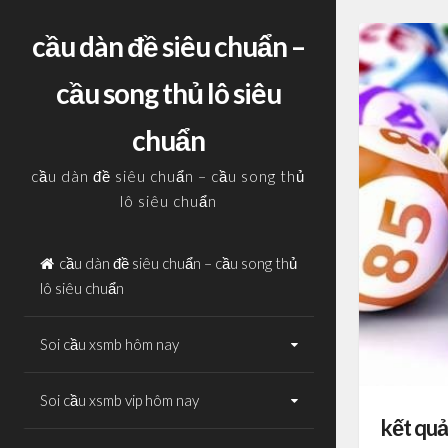
Skip
to
cầu dàn đề siêu chuẩn –
content
cầu song thủ lô siêu
chuẩn
cầu dàn đề siêu chuẩn – cầu song thủ
lô siêu chuẩn
cầu dàn đề siêu chuẩn – cầu song thủ
lô siêu chuẩn
Soi cầu xsmb hôm nay
Soi cầu xsmb vip hôm nay
kết quả