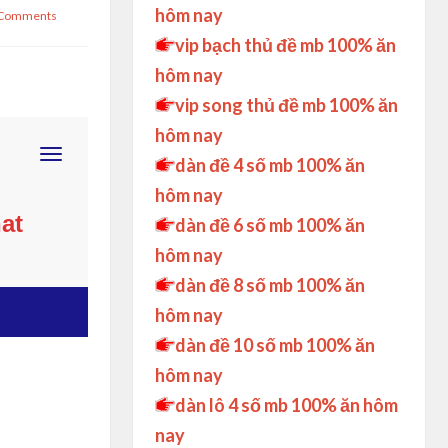
hôm nay
 Comments
vip bạch thủ đề mb 100% ăn
hôm nay
vip song thủ đề mb 100% ăn
hôm nay
dàn đề 4 số mb 100% ăn
hôm nay
dàn đề 6 số mb 100% ăn
hôm nay
dàn đề 8 số mb 100% ăn
hôm nay
dàn đề 10 số mb 100% ăn
hôm nay
dàn lô 4 số mb 100% ăn hôm
nay