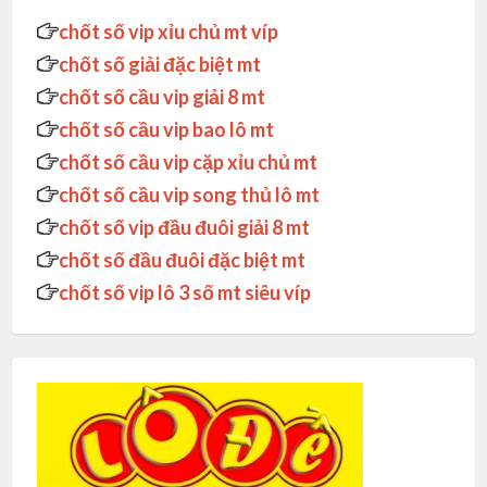
chốt số vip xỉu chủ mt víp
chốt số giải đặc biệt mt
chốt số cầu vip giải 8 mt
chốt số cầu vip bao lô mt
chốt số cầu vip cặp xỉu chủ mt
chốt số cầu vip song thủ lô mt
chốt số vip đầu đuôi giải 8 mt
chốt số đầu đuôi đặc biệt mt
chốt số vip lô 3 số mt siêu víp