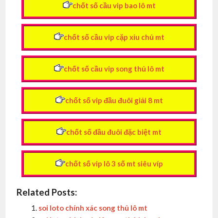
chốt số cầu vip bao lô mt
chốt số cầu vip cặp xỉu chủ mt
chốt số cầu vip song thủ lô mt
chốt số vip đầu đuôi giải 8 mt
chốt số đầu đuôi đặc biệt mt
chốt số vip lô 3 số mt siêu víp
Related Posts:
soi loto chính xác song thủ lô mt