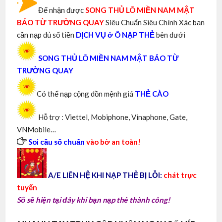
Để nhận được
SONG THỦ LÔ MIỀN NAM MẬT
BÁO TỪ TRƯỜNG QUAY
Siêu Chuẩn Siêu Chính Xác bạn
cần nạp đủ số tiền
DỊCH VỤ ở Ô NẠP THẺ
bên dưới
SONG THỦ LÔ MIỀN NAM MẬT BÁO TỪ
TRƯỜNG QUAY
Có thể nạp cộng dồn mệnh giá
THẺ CÀO
Hỗ trợ : Viettel, Mobiphone, Vinaphone, Gate,
VNMobile…
Soi cầu số chuẩn
vào bờ an toàn!
A/E LIÊN HỆ KHI NẠP THẺ BỊ LỖI:
chát trực
tuyến
Số sẽ hiện tại đây khi bạn nạp thẻ thành công!