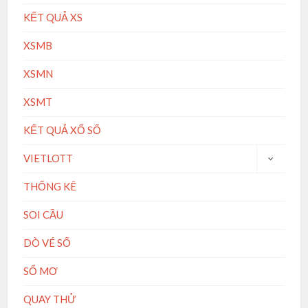
KẾT QUẢ XS
XSMB
XSMN
XSMT
KẾT QUẢ XỔ SỐ
VIETLOTT
THỐNG KÊ
SOI CẦU
DÒ VÉ SỐ
SỔ MƠ
QUAY THỬ