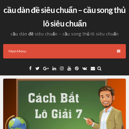
Skip
cầu dàn đề siêu chuẩn – cầu song thủ
to
content
lô siêu chuẩn
cầu dàn đề siêu chuẩn – cầu song thủ lô siêu chuẩn
Main Menu
Facebook
Twitter
Google
Linkedin
Instagram
YouTube
Pinterest
VK
Email
Plus