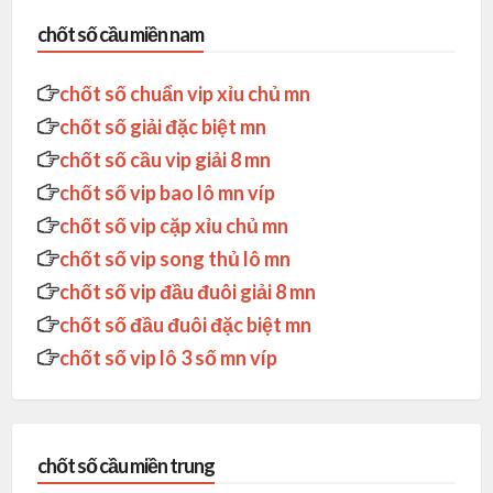
chốt số cầu miền nam
chốt số chuẩn vip xỉu chủ mn
chốt số giải đặc biệt mn
chốt số cầu vip giải 8 mn
chốt số vip bao lô mn víp
chốt số vip cặp xỉu chủ mn
chốt số vip song thủ lô mn
chốt số vip đầu đuôi giải 8 mn
chốt số đầu đuôi đặc biệt mn
chốt số vip lô 3 số mn víp
chốt số cầu miền trung