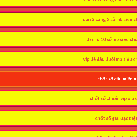
dàn 3 càng 2 số mb siêu 
dàn lô 10 số mb siêu c
vip đề đầu đuôi mb siêu 
chốt số cầu miền 
chốt số chuẩn vip xỉu
chốt số giải đặc biệ