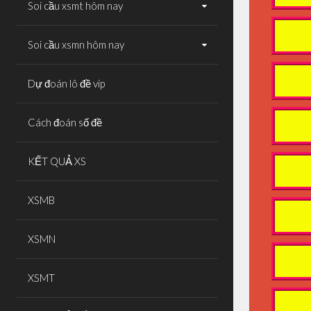
Soi cầu xsmt hôm nay
Soi cầu xsmn hôm nay
Dự đoán lô đề vip
Cách đoán số đề
KẾT QUẢ XS
XSMB
XSMN
XSMT