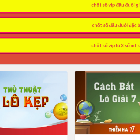
chốt số vip đầu đuôi gi
chốt số đầu đuôi đặc b
chốt số vip lô 3 số mt s