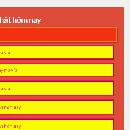
nhất hôm nay
b víp
áy mb víp
b víp
ăn hôm nay
ăn hôm nay