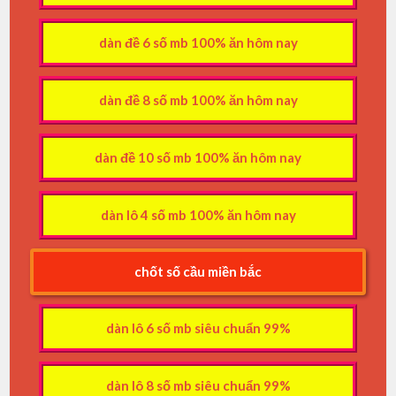
dàn đề 6 số mb 100% ăn hôm nay
dàn đề 8 số mb 100% ăn hôm nay
dàn đề 10 số mb 100% ăn hôm nay
dàn lô 4 số mb 100% ăn hôm nay
chốt số cầu miền bắc
dàn lô 6 số mb siêu chuẩn 99%
dàn lô 8 số mb siêu chuẩn 99%