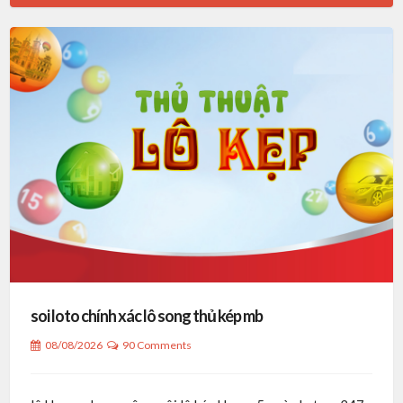
soi loto chính xác lô song thủ kép mb
08/08/2026
90 Comments