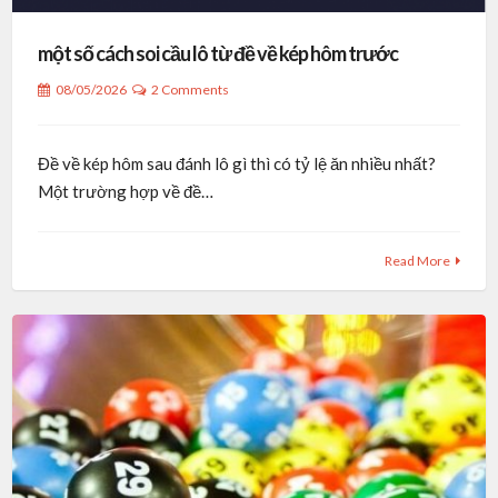
một số cách soi cầu lô từ đề về kép hôm trước
08/05/2026
2 Comments
Đề về kép hôm sau đánh lô gì thì có tỷ lệ ăn nhiều nhất?
Một trường hợp về đề…
Read More