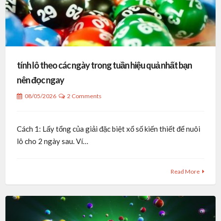
tính lô theo các ngày trong tuần hiệu quả nhất bạn
nên đọc ngay
08/05/2026
2 Comments
Cách 1: Lấy tổng của giải đặc biệt xổ số kiến thiết để nuôi
lô cho 2 ngày sau. Ví…
Read More