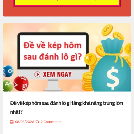
Đề về kép hôm sau đánh lô gì tăng khả năng trúng lớn
nhất?
08/05/2026
2 Comments