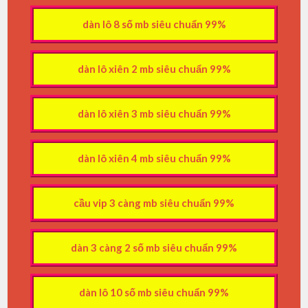
dàn lô 8 số mb siêu chuẩn 99%
dàn lô xiên 2 mb siêu chuẩn 99%
dàn lô xiên 3 mb siêu chuẩn 99%
dàn lô xiên 4 mb siêu chuẩn 99%
cầu vip 3 càng mb siêu chuẩn 99%
dàn 3 càng 2 số mb siêu chuẩn 99%
dàn lô 10 số mb siêu chuẩn 99%