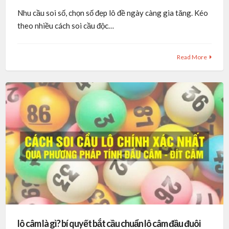
Nhu cầu soi số, chọn số đẹp lô đề ngày càng gia tăng. Kéo
theo nhiều cách soi cầu độc…
Read More
lô câm là gì? bí quyết bắt cầu chuẩn lô câm đầu đuôi