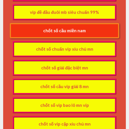
vip đề đầu đuôi mb siêu chuẩn 99%
chốt số cầu miền nam
chốt số chuẩn vip xỉu chủ mn
chốt số giải đặc biệt mn
chốt số cầu vip giải 8 mn
chốt số vip bao lô mn víp
chốt số vip cặp xỉu chủ mn