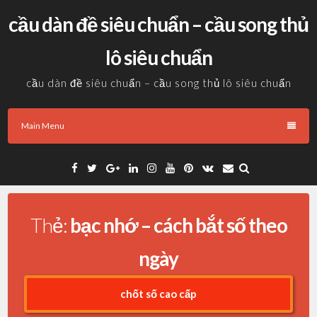
Skip
cầu dàn đề siêu chuẩn – cầu song thủ
to
content
lô siêu chuẩn
cầu dàn đề siêu chuẩn – cầu song thủ lô siêu chuẩn
Main Menu
Facebook
Twitter
Google
Linkedin
Instagram
YouTube
Pinterest
VK
Email
Plus
Thẻ:
bạc nhớ – cách bắt số theo
ngày
chốt số cao cấp