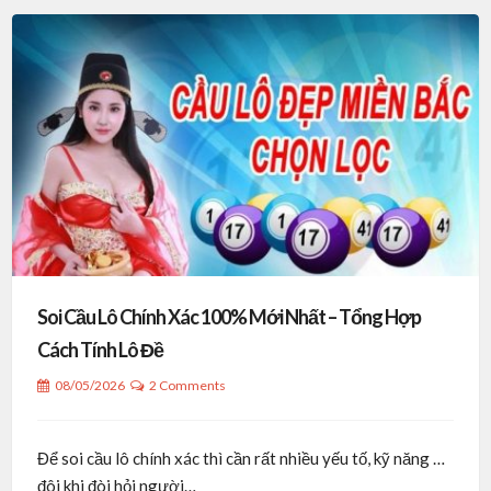
Soi Cầu Lô Chính Xác 100% Mới Nhất – Tổng Hợp
Cách Tính Lô Đề
08/05/2026
2 Comments
Để soi cầu lô chính xác thì cần rất nhiều yếu tố, kỹ năng …
đôi khi đòi hỏi người…