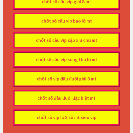
chốt số cầu vip giải 8 mt
chốt số cầu vip bao lô mt
chốt số cầu vip cặp xỉu chủ mt
chốt số cầu vip song thủ lô mt
chốt số vip đầu đuôi giải 8 mt
chốt số đầu đuôi đặc biệt mt
chốt số vip lô 3 số mt siêu víp