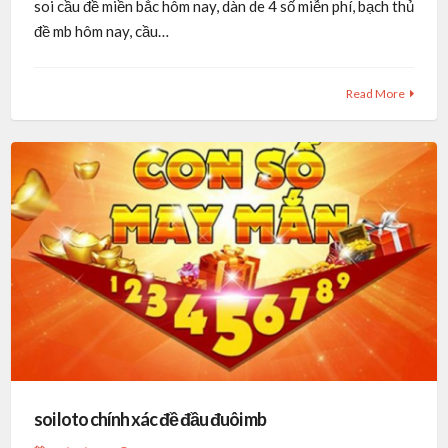
soi cầu đề miền bắc hôm nay, dàn de 4 số miễn phí, bạch thủ
đề mb hôm nay, cầu…
Read More
soi loto chính xác đề đầu đuôi mb