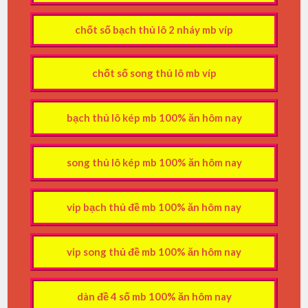
chốt số bạch thủ lô 2 nháy mb víp
chốt số song thủ lô mb víp
bạch thủ lô kép mb 100% ăn hôm nay
song thủ lô kép mb 100% ăn hôm nay
vip bạch thủ đề mb 100% ăn hôm nay
vip song thủ đề mb 100% ăn hôm nay
dàn đề 4 số mb 100% ăn hôm nay