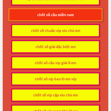
chốt số cầu miền nam
chốt số chuẩn vip xỉu chủ mn
chốt số giải đặc biệt mn
chốt số cầu vip giải 8 mn
chốt số vip bao lô mn víp
chốt số vip cặp xỉu chủ mn