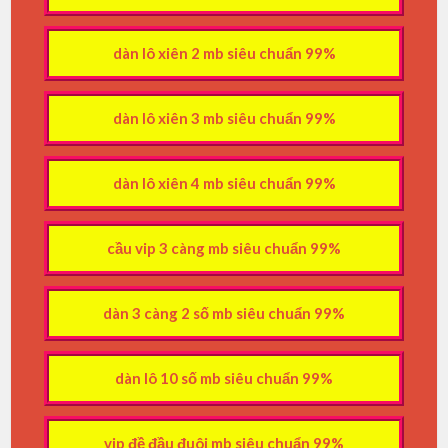
dàn lô xiên 2 mb siêu chuẩn 99%
dàn lô xiên 3 mb siêu chuẩn 99%
dàn lô xiên 4 mb siêu chuẩn 99%
cầu vip 3 càng mb siêu chuẩn 99%
dàn 3 càng 2 số mb siêu chuẩn 99%
dàn lô 10 số mb siêu chuẩn 99%
vip đề đầu đuôi mb siêu chuẩn 99%