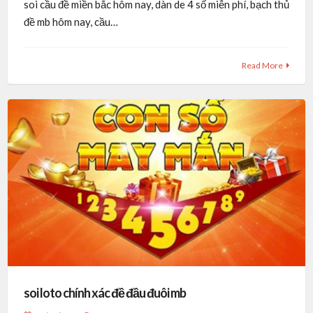
soi cầu đề miền bắc hôm nay, dàn de 4 số miễn phí, bạch thủ
đề mb hôm nay, cầu…
Read More
soi loto chính xác đề đầu đuôi mb