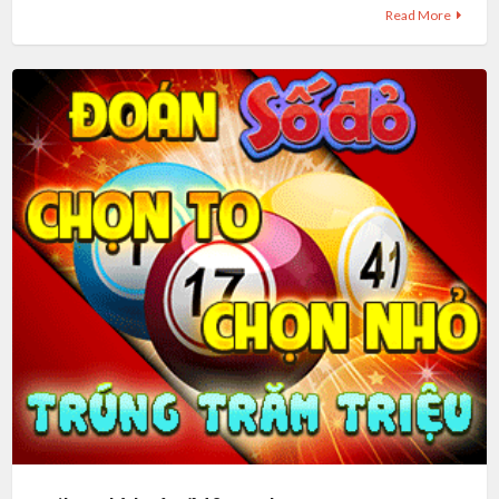
Read More