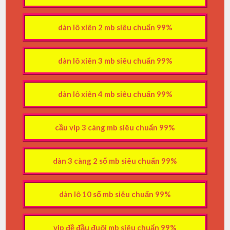
dàn lô xiên 2 mb siêu chuẩn 99%
dàn lô xiên 3 mb siêu chuẩn 99%
dàn lô xiên 4 mb siêu chuẩn 99%
cầu vip 3 càng mb siêu chuẩn 99%
dàn 3 càng 2 số mb siêu chuẩn 99%
dàn lô 10 số mb siêu chuẩn 99%
vip đề đầu đuôi mb siêu chuẩn 99%