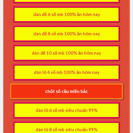
dàn đề 6 số mb 100% ăn hôm nay
dàn đề 8 số mb 100% ăn hôm nay
dàn đề 10 số mb 100% ăn hôm nay
dàn lô 4 số mb 100% ăn hôm nay
chốt số cầu miền bắc
dàn lô 6 số mb siêu chuẩn 99%
dàn lô 8 số mb siêu chuẩn 99%