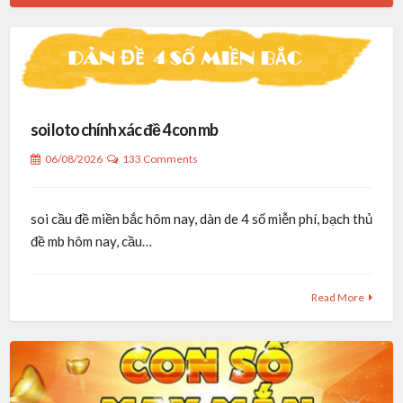
soi loto chính xác đề 4 con mb
06/08/2026
133 Comments
soi cầu đề miền bắc hôm nay, dàn de 4 số miễn phí, bạch thủ
đề mb hôm nay, cầu…
Read More