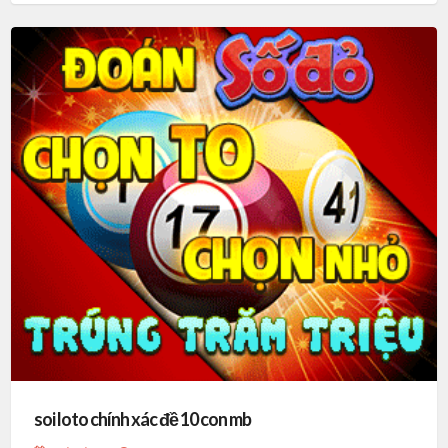
soi loto chính xác đề 10 con mb