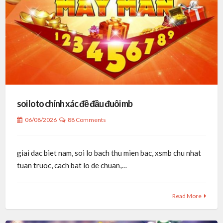
soi loto chính xác đề đầu đuôi mb
06/08/2026
88 Comments
giai dac biet nam, soi lo bach thu mien bac, xsmb chu nhat
tuan truoc, cach bat lo de chuan,…
Read More