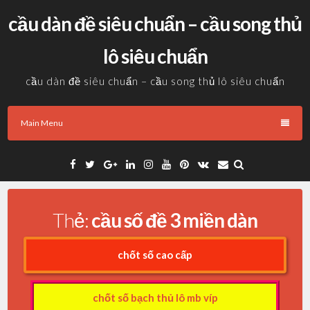
Skip
cầu dàn đề siêu chuẩn – cầu song thủ
to
content
lô siêu chuẩn
cầu dàn đề siêu chuẩn – cầu song thủ lô siêu chuẩn
Main Menu
Facebook
Twitter
Google
Linkedin
Instagram
YouTube
Pinterest
VK
Email
Plus
Thẻ:
cầu số đề 3 miền dàn
chốt số cao cấp
chốt số bạch thủ lô mb víp