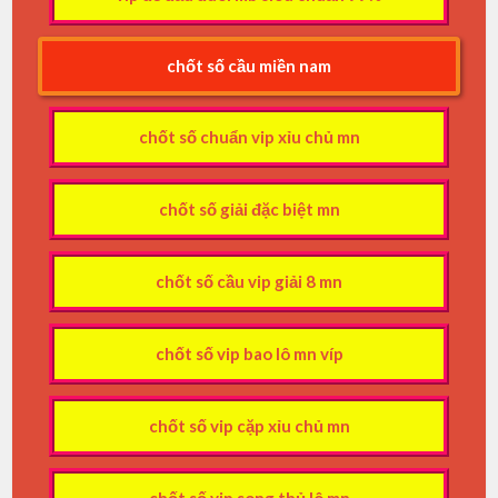
chốt số cầu miền nam
chốt số chuẩn vip xỉu chủ mn
chốt số giải đặc biệt mn
chốt số cầu vip giải 8 mn
chốt số vip bao lô mn víp
chốt số vip cặp xỉu chủ mn