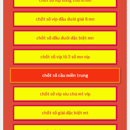
chốt số vip song thủ lô mn
chốt số vip đầu đuôi giải 8 mn
chốt số đầu đuôi đặc biệt mn
chốt số vip lô 3 số mn víp
chốt số cầu miền trung
chốt số vip xỉu chủ mt víp
chốt số giải đặc biệt mt