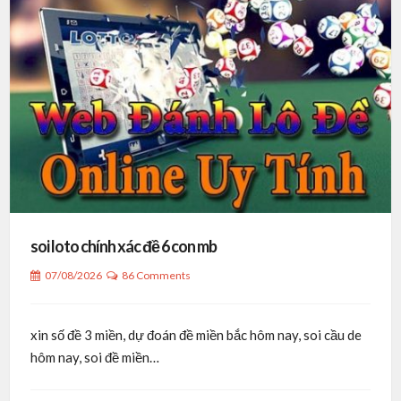
soi loto chính xác đề 6 con mb
07/08/2026
86 Comments
xin số đề 3 miền, dự đoán đề miền bắc hôm nay, soi cầu de
hôm nay, soi đề miền…