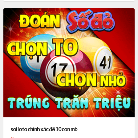
soi loto chính xác đề 10 con mb