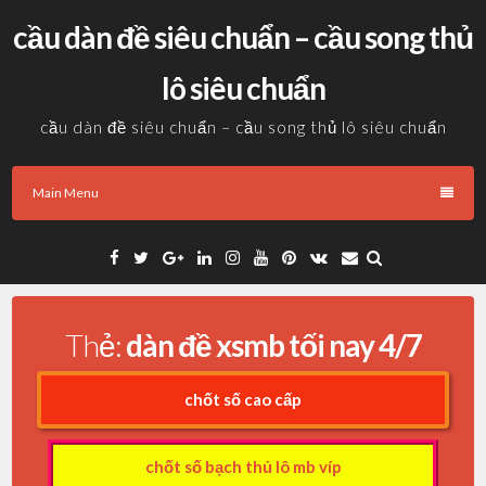
Skip
cầu dàn đề siêu chuẩn – cầu song thủ
to
content
lô siêu chuẩn
cầu dàn đề siêu chuẩn – cầu song thủ lô siêu chuẩn
Main Menu
Facebook
Twitter
Google
Linkedin
Instagram
YouTube
Pinterest
VK
Email
Plus
Thẻ:
dàn đề xsmb tối nay 4/7
chốt số cao cấp
chốt số bạch thủ lô mb víp