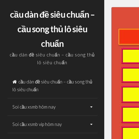
Skip
to
cầu dàn đề siêu chuẩn –
content
cầu song thủ lô siêu
chuẩn
cầu dàn đề siêu chuẩn – cầu song thủ
lô siêu chuẩn
cầu dàn đề siêu chuẩn – cầu song thủ
lô siêu chuẩn
Soi cầu xsmb hôm nay
Soi cầu xsmb vip hôm nay