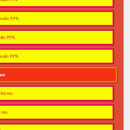
chuẩn 99%
huẩn 99%
chuẩn 99%
nam
 chủ mn
t mn