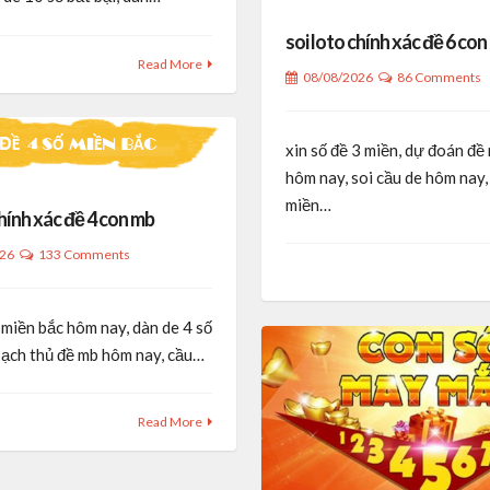
soi loto chính xác đề 6 co
Read More
08/08/2026
86 Comments
xin số đề 3 miền, dự đoán đề
hôm nay, soi cầu de hôm nay,
miền…
chính xác đề 4 con mb
026
133 Comments
 miền bắc hôm nay, dàn de 4 số
bạch thủ đề mb hôm nay, cầu…
Read More