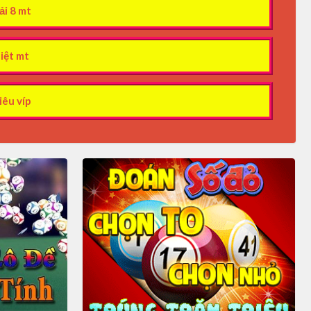
ải 8 mt
iệt mt
iêu víp