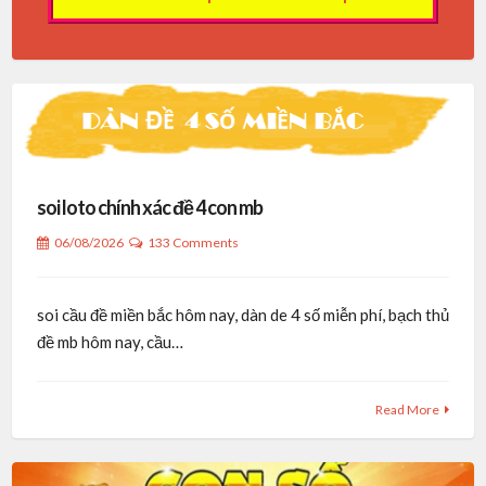
soi loto chính xác đề 4 con mb
06/08/2026
133 Comments
soi cầu đề miền bắc hôm nay, dàn de 4 số miễn phí, bạch thủ
đề mb hôm nay, cầu…
Read More