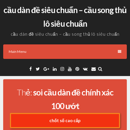
Skip
cầu dàn đề siêu chuẩn – cầu song thủ
to
content
lô siêu chuẩn
cầu dàn đề siêu chuẩn – cầu song thủ lô siêu chuẩn
Main Menu
Facebook
Twitter
Google
Linkedin
Instagram
YouTube
Pinterest
VK
Email
Plus
Thẻ:
soi cầu dàn đề chính xác
100 ướt
chốt số cao cấp