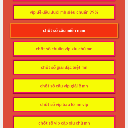
vip đề đầu đuôi mb siêu chuẩn 99%
chốt số cầu miền nam
chốt số chuẩn vip xỉu chủ mn
chốt số giải đặc biệt mn
chốt số cầu vip giải 8 mn
chốt số vip bao lô mn víp
chốt số vip cặp xỉu chủ mn