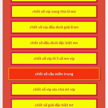
chốt số vip song thủ lô mn
chốt số vip đầu đuôi giải 8 mn
chốt số đầu đuôi đặc biệt mn
chốt số vip lô 3 số mn víp
chốt số cầu miền trung
chốt số vip xỉu chủ mt víp
chốt số giải đặc biệt mt