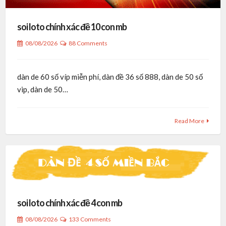
soi loto chính xác đề 10 con mb
08/08/2026
88 Comments
dàn de 60 số víp miễn phí, dàn đề 36 số 888, dàn de 50 số
vip, dàn de 50…
Read More
soi loto chính xác đề 4 con mb
08/08/2026
133 Comments