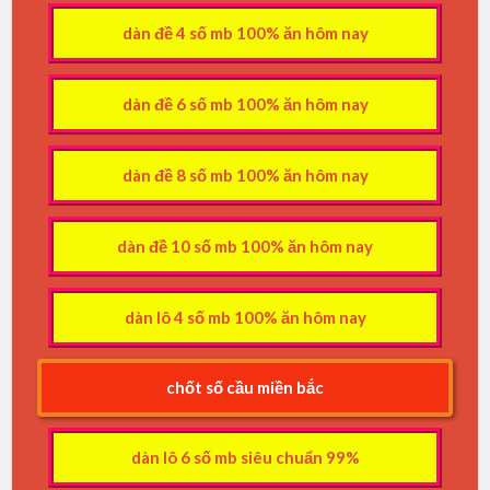
dàn đề 4 số mb 100% ăn hôm nay
dàn đề 6 số mb 100% ăn hôm nay
dàn đề 8 số mb 100% ăn hôm nay
dàn đề 10 số mb 100% ăn hôm nay
dàn lô 4 số mb 100% ăn hôm nay
chốt số cầu miền bắc
dàn lô 6 số mb siêu chuẩn 99%