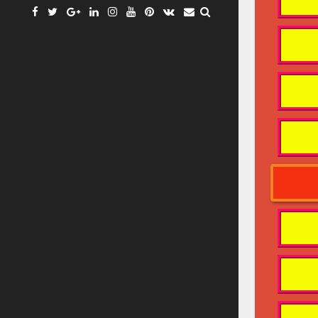
Facebook
Twitter
Google
Linkedin
Instagram
YouTube
Pinterest
VK
Email
Plus