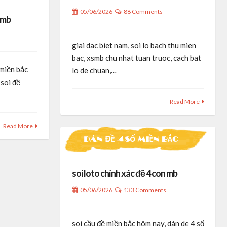
05/06/2026
88 Comments
n mb
giai dac biet nam, soi lo bach thu mien
bac, xsmb chu nhat tuan truoc, cach bat
 miền bắc
lo de chuan,…
 soi đề
Read More
Read More
soi loto chính xác đề 4 con mb
05/06/2026
133 Comments
soi cầu đề miền bắc hôm nay, dàn de 4 số