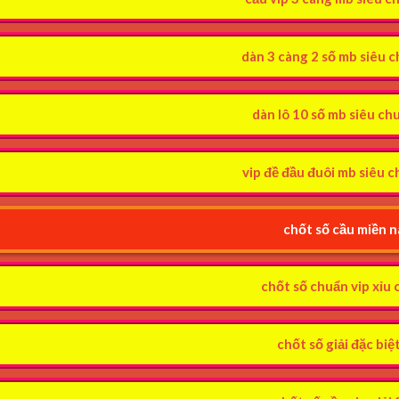
dàn 3 càng 2 số mb siêu 
dàn lô 10 số mb siêu c
vip đề đầu đuôi mb siêu 
chốt số cầu miền 
chốt số chuẩn vip xỉu
chốt số giải đặc biệ