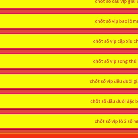
chốt số cầu vip giải
chốt số vip bao lô m
chốt số vip cặp xỉu c
chốt số vip song thủ 
chốt số vip đầu đuôi gi
chốt số đầu đuôi đặc 
chốt số vip lô 3 số m