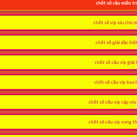
chốt số cầu miền t
chốt số vip xỉu chủ m
chốt số giải đặc biệ
chốt số cầu vip giải
chốt số cầu vip bao 
chốt số cầu vip cặp xỉu
chốt số cầu vip song th