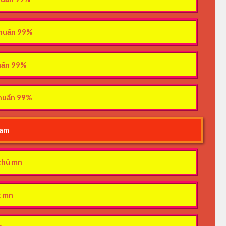
chuẩn 99%
huẩn 99%
chuẩn 99%
nam
 chủ mn
t mn