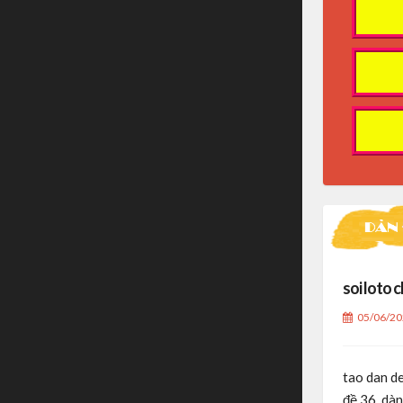
soi loto 
05/06/2
tao dan de
đề 36, dàn