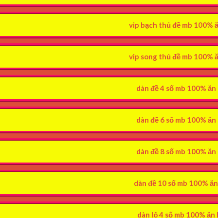
vip bạch thủ đề mb 100% 
vip song thủ đề mb 100% 
dàn đề 4 số mb 100% ăn
dàn đề 6 số mb 100% ăn
dàn đề 8 số mb 100% ăn
dàn đề 10 số mb 100% ă
dàn lô 4 số mb 100% ăn