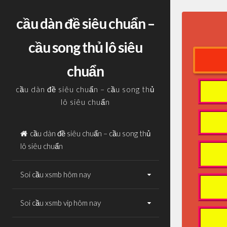
Skip
to
cầu dàn đề siêu chuẩn –
content
cầu song thủ lô siêu
chuẩn
cầu dàn đề siêu chuẩn – cầu song thủ
lô siêu chuẩn
cầu dàn đề siêu chuẩn – cầu song thủ
lô siêu chuẩn
Soi cầu xsmb hôm nay
Soi cầu xsmb vip hôm nay