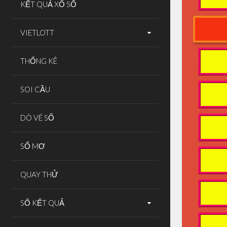
KẾT QUẢ XỔ SỐ
VIETLOTT
THỐNG KÊ
SOI CẦU
DÒ VÉ SỐ
SỔ MƠ
QUAY THỬ
SỐ KẾT QUẢ