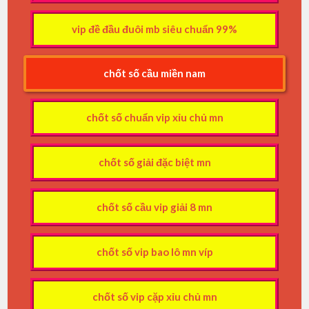
vip đề đầu đuôi mb siêu chuẩn 99%
chốt số cầu miền nam
chốt số chuẩn vip xỉu chủ mn
chốt số giải đặc biệt mn
chốt số cầu vip giải 8 mn
chốt số vip bao lô mn víp
chốt số vip cặp xỉu chủ mn