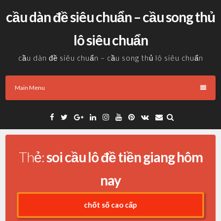
Skip
cầu dàn đề siêu chuẩn – cầu song thủ
to
content
lô siêu chuẩn
cầu dàn đề siêu chuẩn – cầu song thủ lô siêu chuẩn
Main Menu
Facebook
Twitter
Google
Linkedin
Instagram
YouTube
Pinterest
VK
Email
Plus
Thẻ:
soi cầu lô đề tiền giang hôm
nay
chốt số cao cấp