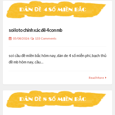
soi loto chính xác đề 4 con mb
05/08/2026
133 Comments
soi cầu đề miền bắc hôm nay, dàn de 4 số miễn phí, bạch thủ
đề mb hôm nay, cầu…
Read More