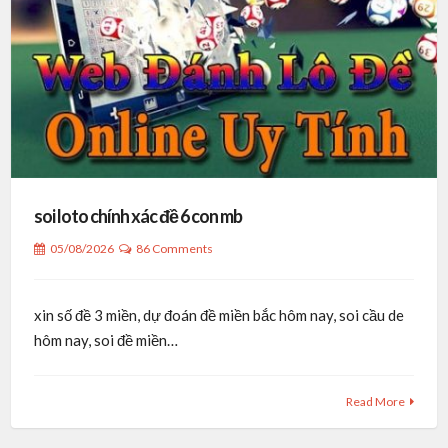
soi loto chính xác đề 6 con mb
05/08/2026
86 Comments
xin số đề 3 miền, dự đoán đề miền bắc hôm nay, soi cầu de
hôm nay, soi đề miền…
Read More