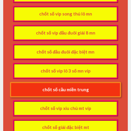
chốt số vip song thủ lô mn
chốt số vip đầu đuôi giải 8 mn
chốt số đầu đuôi đặc biệt mn
chốt số vip lô 3 số mn víp
chốt số cầu miền trung
chốt số vip xỉu chủ mt víp
chốt số giải đặc biệt mt