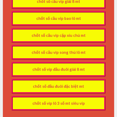
chốt số cầu vip giải 8 mt
chốt số cầu vip bao lô mt
chốt số cầu vip cặp xỉu chủ mt
chốt số cầu vip song thủ lô mt
chốt số vip đầu đuôi giải 8 mt
chốt số đầu đuôi đặc biệt mt
chốt số vip lô 3 số mt siêu víp