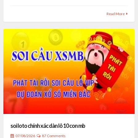
Read More
soi loto chính xác dàn lô 10 con mb
07/08/2026
87 Comments