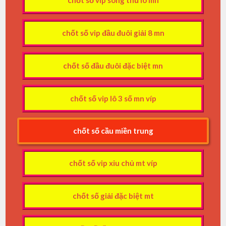
chốt số vip song thủ lô mn
chốt số vip đầu đuôi giải 8 mn
chốt số đầu đuôi đặc biệt mn
chốt số vip lô 3 số mn víp
chốt số cầu miền trung
chốt số vip xỉu chủ mt víp
chốt số giải đặc biệt mt