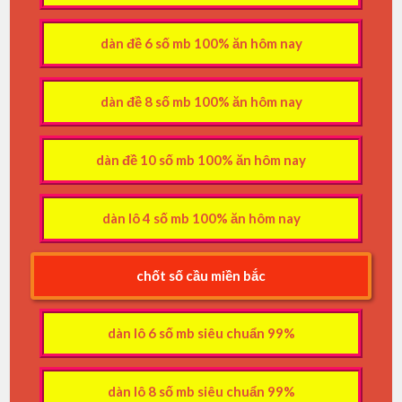
dàn đề 6 số mb 100% ăn hôm nay
dàn đề 8 số mb 100% ăn hôm nay
dàn đề 10 số mb 100% ăn hôm nay
dàn lô 4 số mb 100% ăn hôm nay
chốt số cầu miền bắc
dàn lô 6 số mb siêu chuẩn 99%
dàn lô 8 số mb siêu chuẩn 99%