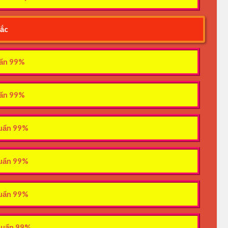
bắc
uẩn 99%
uẩn 99%
huẩn 99%
huẩn 99%
huẩn 99%
chuẩn 99%