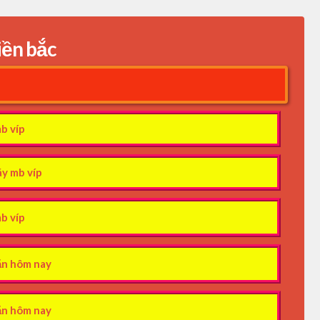
iền bắc
b víp
áy mb víp
b víp
ăn hôm nay
ăn hôm nay