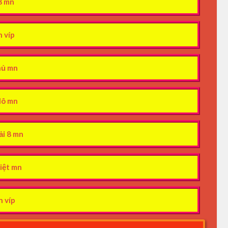
 8 mn
n víp
hủ mn
lô mn
ải 8 mn
biệt mn
n víp