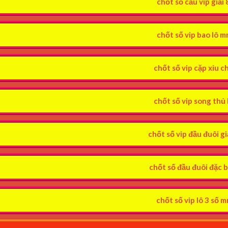
chốt số cầu vip giải
chốt số vip bao lô m
chốt số vip cặp xỉu c
chốt số vip song thủ 
chốt số vip đầu đuôi gi
chốt số đầu đuôi đặc 
chốt số vip lô 3 số m