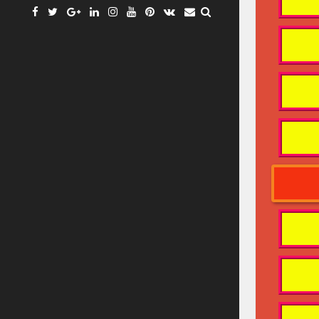
Facebook
Twitter
Google
Linkedin
Instagram
YouTube
Pinterest
VK
Email
Plus