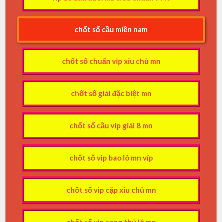
chốt số cầu miền nam
chốt số chuẩn vip xỉu chủ mn
chốt số giải đặc biệt mn
chốt số cầu vip giải 8 mn
chốt số vip bao lô mn víp
chốt số vip cặp xỉu chủ mn