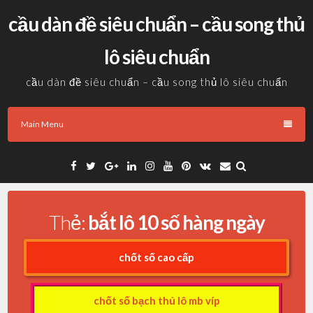
Skip
cầu dàn đề siêu chuẩn – cầu song thủ
to
content
lô siêu chuẩn
cầu dàn đề siêu chuẩn – cầu song thủ lô siêu chuẩn
Main Menu
Facebook
Twitter
Google
Linkedin
Instagram
YouTube
Pinterest
VK
Email
Plus
Thẻ:
bắt lô 10 số hàng ngày
chốt số cao cấp
chốt số bạch thủ lô mb víp