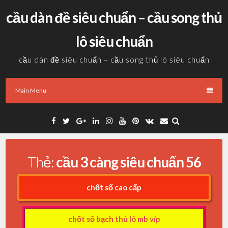
Skip
cầu dàn đề siêu chuẩn – cầu song thủ
to
content
lô siêu chuẩn
cầu dàn đề siêu chuẩn – cầu song thủ lô siêu chuẩn
Main Menu
Facebook
Twitter
Google
Linkedin
Instagram
YouTube
Pinterest
VK
Email
Plus
Thẻ:
cầu 3 càng siêu chuẩn 56
chốt số cao cấp
chốt số bạch thủ lô mb víp