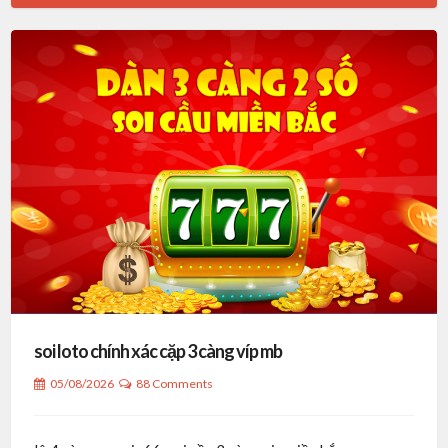
soi loto chính xác cặp 3 càng víp mb
05/08/2026
88 Comments