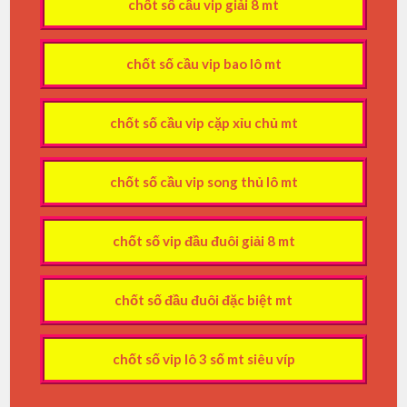
chốt số cầu vip giải 8 mt
chốt số cầu vip bao lô mt
chốt số cầu vip cặp xỉu chủ mt
chốt số cầu vip song thủ lô mt
chốt số vip đầu đuôi giải 8 mt
chốt số đầu đuôi đặc biệt mt
chốt số vip lô 3 số mt siêu víp