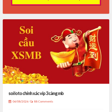
soi loto chính xác víp 3 càng mb
06/08/2026
88 Comments