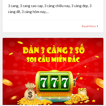
3 cang, 3 cang cao cap, 3 càng chiều nay, 3 càng đẹp, 3
càng đề, 3 càng hôm nay,…
Read More