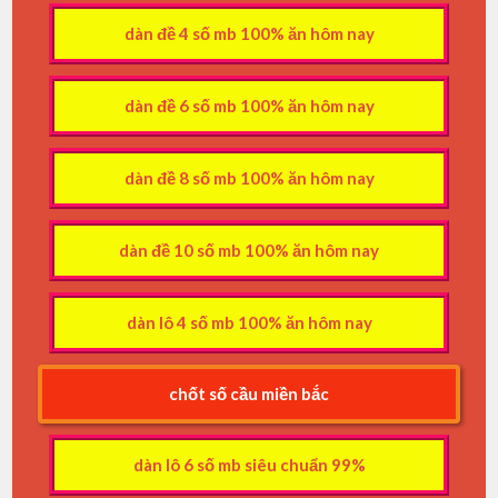
dàn đề 4 số mb 100% ăn hôm nay
dàn đề 6 số mb 100% ăn hôm nay
dàn đề 8 số mb 100% ăn hôm nay
dàn đề 10 số mb 100% ăn hôm nay
dàn lô 4 số mb 100% ăn hôm nay
chốt số cầu miền bắc
dàn lô 6 số mb siêu chuẩn 99%