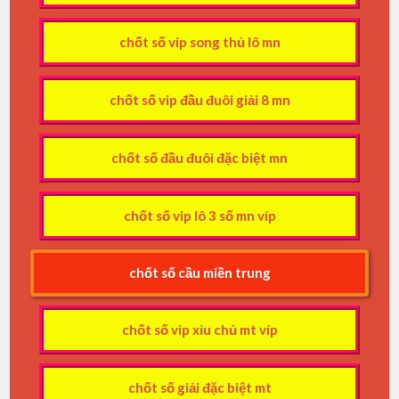
chốt số vip song thủ lô mn
chốt số vip đầu đuôi giải 8 mn
chốt số đầu đuôi đặc biệt mn
chốt số vip lô 3 số mn víp
chốt số cầu miền trung
chốt số vip xỉu chủ mt víp
chốt số giải đặc biệt mt