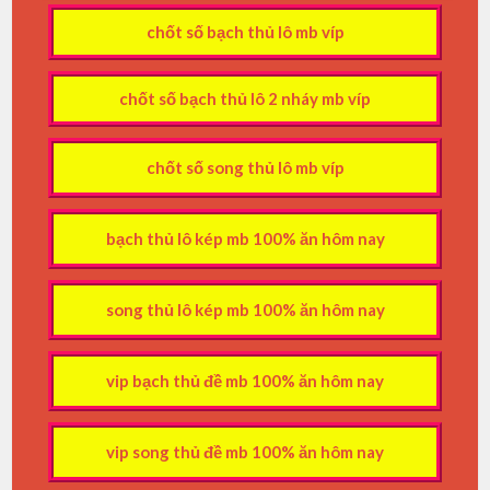
chốt số bạch thủ lô mb víp
chốt số bạch thủ lô 2 nháy mb víp
chốt số song thủ lô mb víp
bạch thủ lô kép mb 100% ăn hôm nay
song thủ lô kép mb 100% ăn hôm nay
vip bạch thủ đề mb 100% ăn hôm nay
vip song thủ đề mb 100% ăn hôm nay