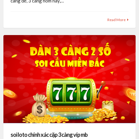
càng đề, 3 càng hôm nay,…
Read More
soi loto chính xác cặp 3 càng víp mb