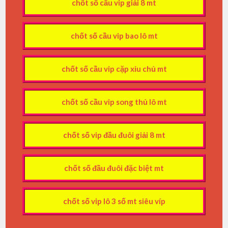
chốt số cầu vip giải 8 mt
chốt số cầu vip bao lô mt
chốt số cầu vip cặp xỉu chủ mt
chốt số cầu vip song thủ lô mt
chốt số vip đầu đuôi giải 8 mt
chốt số đầu đuôi đặc biệt mt
chốt số vip lô 3 số mt siêu víp