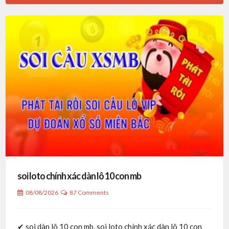
soi loto chính xác dàn lô 10 con mb
08/08/2026
87 Comments
✔ soi dàn lô 10 con mb, soi loto chính xác dàn lô 10 con