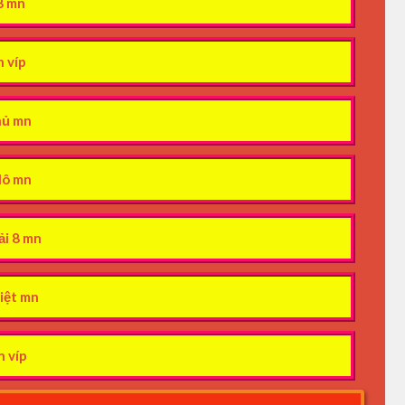
 8 mn
n víp
hủ mn
lô mn
ải 8 mn
biệt mn
n víp