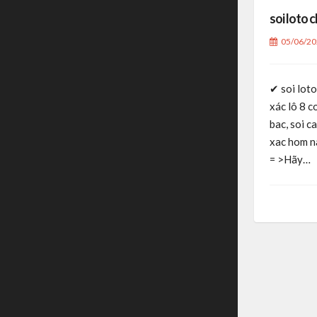
soi loto 
05/06/2
✔ soi loto
xác lô 8 c
bac, soi c
xac hom na
= >Hãy…