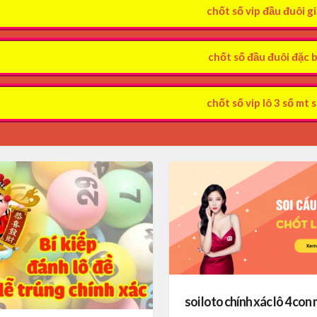
chốt số vip đầu đuôi gi
chốt số đầu đuôi đặc b
chốt số vip lô 3 số mt s
soi loto chính xác lô 4 con