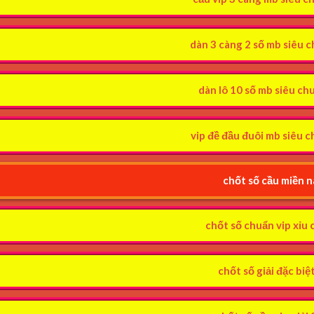
dàn 3 càng 2 số mb siêu 
dàn lô 10 số mb siêu c
vip đề đầu đuôi mb siêu 
chốt số cầu miền 
chốt số chuẩn vip xỉu
chốt số giải đặc biệ