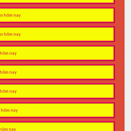
ăn hôm nay
ăn hôm nay
 hôm nay
 hôm nay
 hôm nay
n hôm nay
 hôm nay