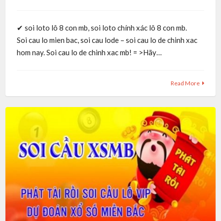
✔ soi loto lô 8 con mb, soi loto chính xác lô 8 con mb.
Soi cau lo mien bac, soi cau lode – soi cau lo de chinh xac
hom nay. Soi cau lo de chinh xac mb! = >Hãy…
Read More