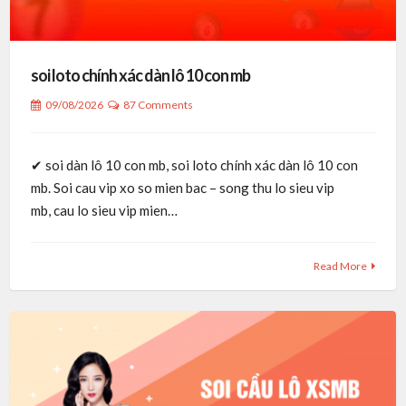
soi loto chính xác dàn lô 10 con mb
09/08/2026
87 Comments
✔ soi dàn lô 10 con mb, soi loto chính xác dàn lô 10 con
mb. Soi cau vip xo so mien bac – song thu lo sieu vip
mb, cau lo sieu vip mien…
Read More