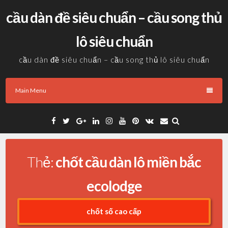
Skip
cầu dàn đề siêu chuẩn – cầu song thủ
to
content
lô siêu chuẩn
cầu dàn đề siêu chuẩn – cầu song thủ lô siêu chuẩn
Main Menu
Facebook
Twitter
Google
Linkedin
Instagram
YouTube
Pinterest
VK
Email
Plus
Thẻ:
chốt cầu dàn lô miền bắc
ecolodge
chốt số cao cấp