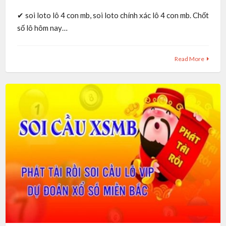
✔ soi loto lô 4 con mb, soi loto chính xác lô 4 con mb. Chốt
số lô hôm nay…
Read More