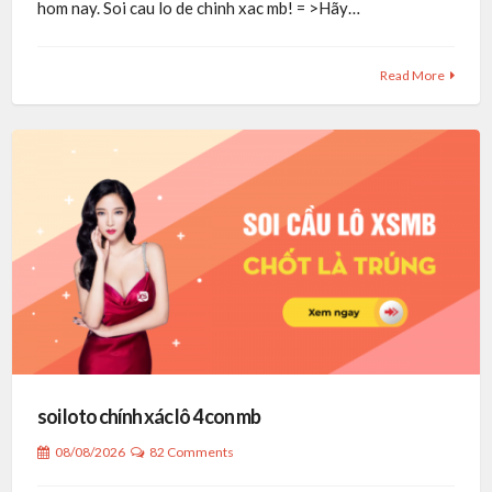
hom nay. Soi cau lo de chinh xac mb! = >Hãy…
Read More
soi loto chính xác lô 4 con mb
08/08/2026
82 Comments