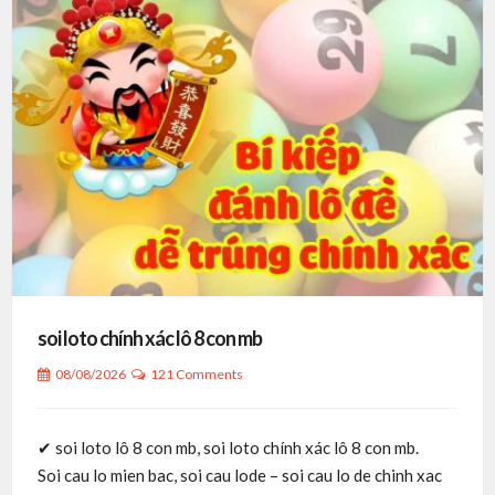
soi loto chính xác lô 8 con mb
08/08/2026
121 Comments
✔ soi loto lô 8 con mb, soi loto chính xác lô 8 con mb.
Soi cau lo mien bac, soi cau lode – soi cau lo de chinh xac