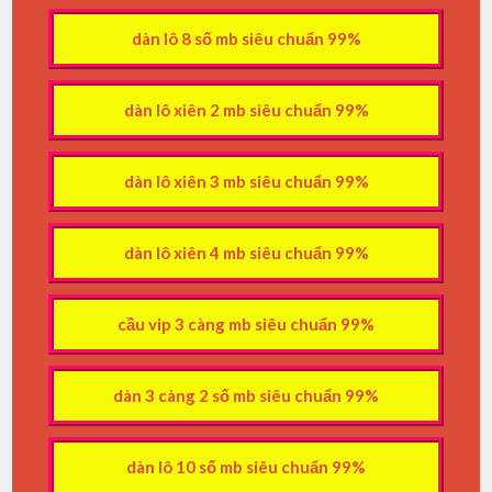
dàn lô 8 số mb siêu chuẩn 99%
dàn lô xiên 2 mb siêu chuẩn 99%
dàn lô xiên 3 mb siêu chuẩn 99%
dàn lô xiên 4 mb siêu chuẩn 99%
cầu vip 3 càng mb siêu chuẩn 99%
dàn 3 càng 2 số mb siêu chuẩn 99%
dàn lô 10 số mb siêu chuẩn 99%