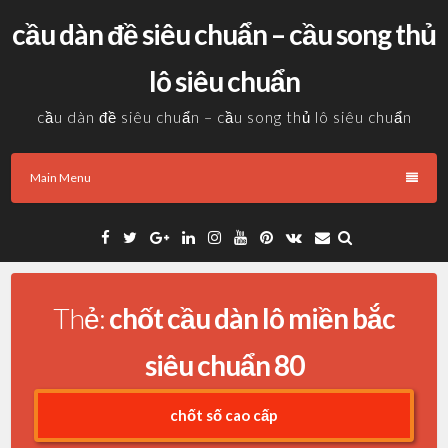
Skip
cầu dàn đề siêu chuẩn – cầu song thủ
to
content
lô siêu chuẩn
cầu dàn đề siêu chuẩn – cầu song thủ lô siêu chuẩn
Main Menu
Facebook
Twitter
Google
Linkedin
Instagram
YouTube
Pinterest
VK
Email
Plus
Thẻ:
chốt cầu dàn lô miền bắc
siêu chuẩn 80
chốt số cao cấp