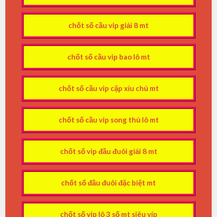
chốt số cầu vip giải 8 mt
chốt số cầu vip bao lô mt
chốt số cầu vip cặp xỉu chủ mt
chốt số cầu vip song thủ lô mt
chốt số vip đầu đuôi giải 8 mt
chốt số đầu đuôi đặc biệt mt
chốt số vip lô 3 số mt siêu víp