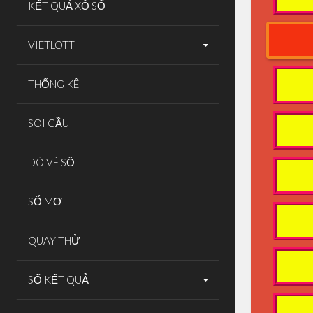
KẾT QUẢ XỔ SỐ
VIETLOTT
THỐNG KÊ
SOI CẦU
DÒ VÉ SỐ
SỔ MƠ
QUAY THỬ
SỐ KẾT QUẢ