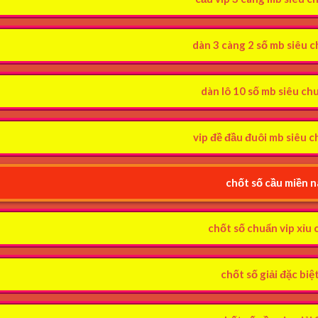
dàn 3 càng 2 số mb siêu 
dàn lô 10 số mb siêu c
vip đề đầu đuôi mb siêu 
chốt số cầu miền 
chốt số chuẩn vip xỉu
chốt số giải đặc biệ