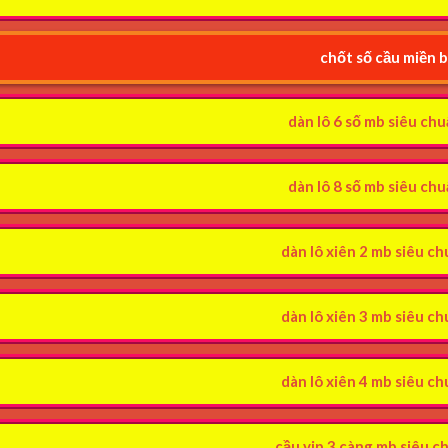
chốt số cầu miền 
dàn lô 6 số mb siêu ch
dàn lô 8 số mb siêu ch
dàn lô xiên 2 mb siêu c
dàn lô xiên 3 mb siêu c
dàn lô xiên 4 mb siêu c
cầu vip 3 càng mb siêu 