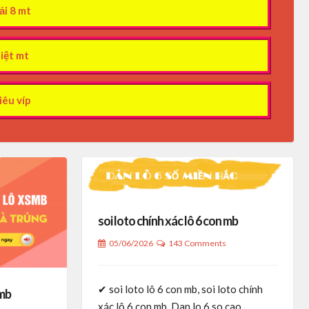
ải 8 mt
iệt mt
iêu víp
soi loto chính xác lô 6 con mb
05/06/2026
143 Comments
✔ soi loto lô 6 con mb, soi loto chính
 mb
xác lô 6 con mb. Dan lo 6 so cao…