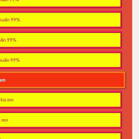
chuẩn 99%
huẩn 99%
chuẩn 99%
nam
 chủ mn
t mn