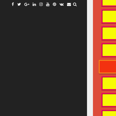
Facebook
Twitter
Google
Linkedin
Instagram
YouTube
Pinterest
VK
Email
Plus