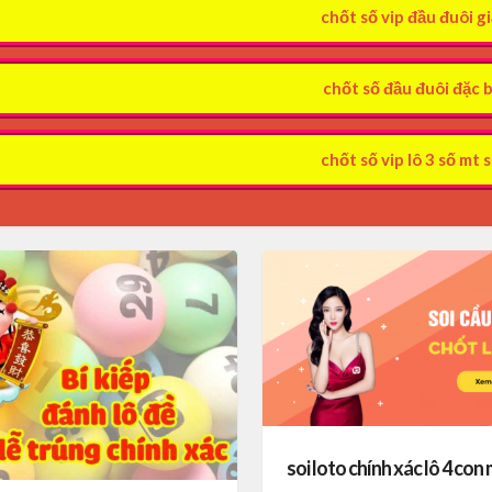
chốt số vip đầu đuôi gi
chốt số đầu đuôi đặc b
chốt số vip lô 3 số mt s
soi loto chính xác lô 4 con