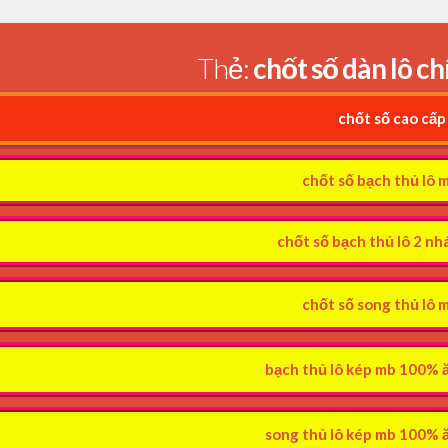
Thẻ:
chốt số dàn lô ch
chốt số cao cấp
chốt số bạch thủ lô m
chốt số bạch thủ lô 2 nh
chốt số song thủ lô m
bạch thủ lô kép mb 100% 
song thủ lô kép mb 100% 