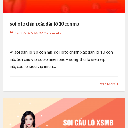
soi loto chính xác dàn lô 10 con mb
09/08/2026
87 Comments
✔ soi dàn lô 10 con mb, soi loto chính xác dàn lô 10 con
mb. Soi cau vip xo so mien bac – song thu lo sieu vip
mb, cau lo sieu vip mien…
Read More