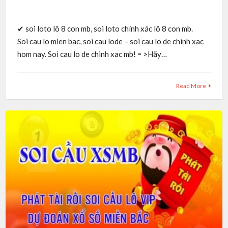
✔ soi loto lô 8 con mb, soi loto chính xác lô 8 con mb.
Soi cau lo mien bac, soi cau lode – soi cau lo de chinh xac
hom nay. Soi cau lo de chinh xac mb! = >Hãy…
Read More