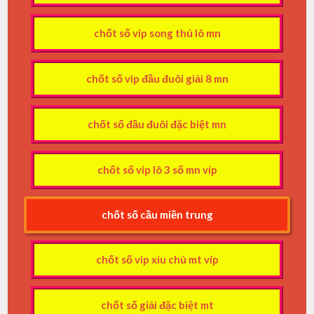
chốt số vip song thủ lô mn
chốt số vip đầu đuôi giải 8 mn
chốt số đầu đuôi đặc biệt mn
chốt số vip lô 3 số mn víp
chốt số cầu miền trung
chốt số vip xỉu chủ mt víp
chốt số giải đặc biệt mt