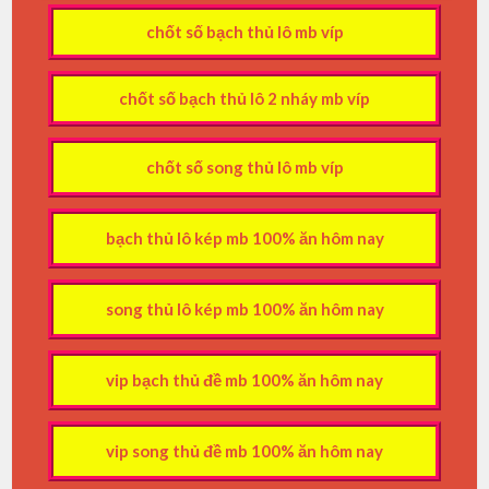
chốt số bạch thủ lô mb víp
chốt số bạch thủ lô 2 nháy mb víp
chốt số song thủ lô mb víp
bạch thủ lô kép mb 100% ăn hôm nay
song thủ lô kép mb 100% ăn hôm nay
vip bạch thủ đề mb 100% ăn hôm nay
vip song thủ đề mb 100% ăn hôm nay