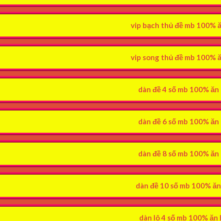
vip bạch thủ đề mb 100% 
vip song thủ đề mb 100% 
dàn đề 4 số mb 100% ăn
dàn đề 6 số mb 100% ăn
dàn đề 8 số mb 100% ăn
dàn đề 10 số mb 100% ă
dàn lô 4 số mb 100% ăn