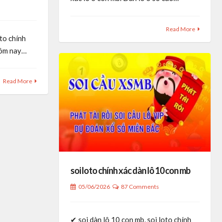
Read More
oto chính
 hôm nay…
Read More
soi loto chính xác dàn lô 10 con mb
05/06/2026
87 Comments
✔ soi dàn lô 10 con mb, soi loto chính