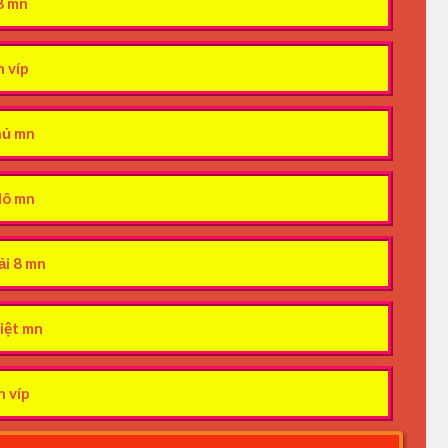
 8 mn
n víp
hủ mn
lô mn
ải 8 mn
biệt mn
n víp