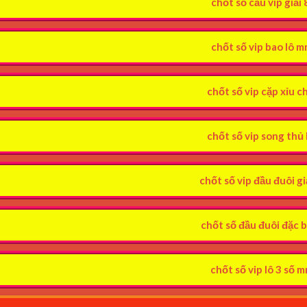
chốt số cầu vip giải
chốt số vip bao lô m
chốt số vip cặp xỉu c
chốt số vip song thủ 
chốt số vip đầu đuôi gi
chốt số đầu đuôi đặc 
chốt số vip lô 3 số m