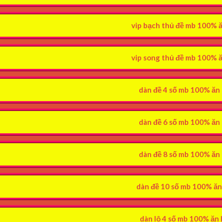
vip bạch thủ đề mb 100% 
vip song thủ đề mb 100% 
dàn đề 4 số mb 100% ăn
dàn đề 6 số mb 100% ăn
dàn đề 8 số mb 100% ăn
dàn đề 10 số mb 100% ă
dàn lô 4 số mb 100% ăn