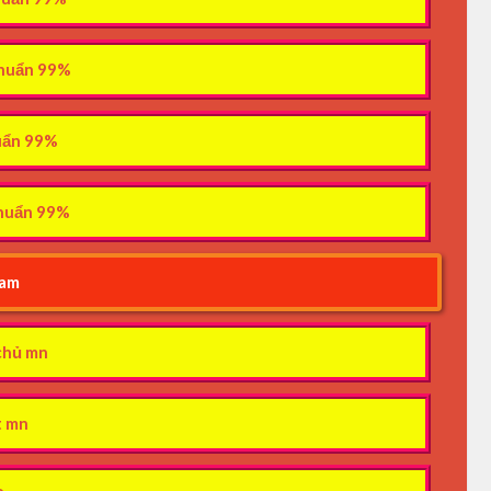
chuẩn 99%
huẩn 99%
chuẩn 99%
nam
 chủ mn
t mn