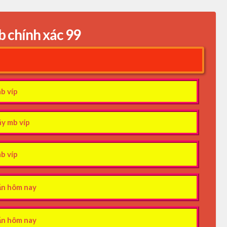
b chính xác 99
b víp
áy mb víp
b víp
ăn hôm nay
ăn hôm nay