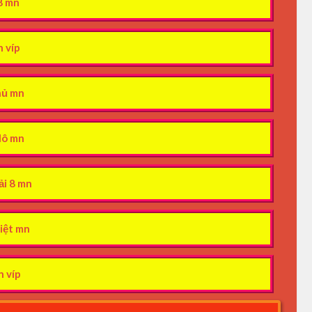
 8 mn
n víp
hủ mn
lô mn
ải 8 mn
biệt mn
n víp