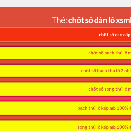
Thẻ:
chốt số dàn lô xsm
chốt số cao cấp
chốt số bạch thủ lô m
chốt số bạch thủ lô 2 nh
chốt số song thủ lô m
bạch thủ lô kép mb 100% 
song thủ lô kép mb 100% 