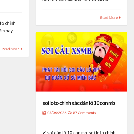
Read More
oto chính
 hôm nay…
Read More
soi loto chính xác dàn lô 10 con mb
05/06/2026
87 Comments
✔ soi dàn lô 10 con mb, soi loto chính