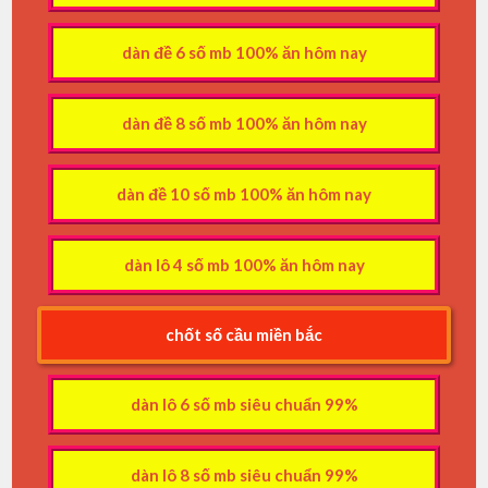
dàn đề 6 số mb 100% ăn hôm nay
dàn đề 8 số mb 100% ăn hôm nay
dàn đề 10 số mb 100% ăn hôm nay
dàn lô 4 số mb 100% ăn hôm nay
chốt số cầu miền bắc
dàn lô 6 số mb siêu chuẩn 99%
dàn lô 8 số mb siêu chuẩn 99%