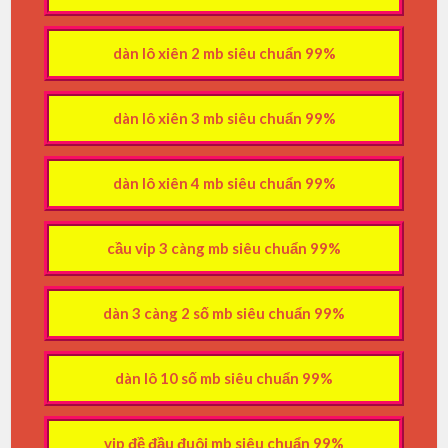
dàn lô xiên 2 mb siêu chuẩn 99%
dàn lô xiên 3 mb siêu chuẩn 99%
dàn lô xiên 4 mb siêu chuẩn 99%
cầu vip 3 càng mb siêu chuẩn 99%
dàn 3 càng 2 số mb siêu chuẩn 99%
dàn lô 10 số mb siêu chuẩn 99%
vip đề đầu đuôi mb siêu chuẩn 99%