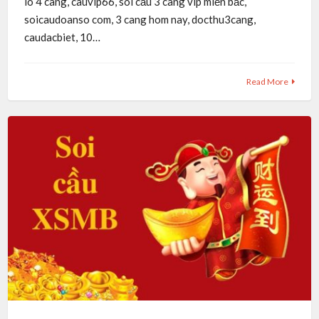
lô 4 càng, cauvip66, soi cầu 3 càng vip miền bắc,
soicaudoanso com, 3 cang hom nay, docthu3cang,
caudacbiet, 10…
Read More