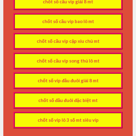
chốt số cầu vip giải 8 mt
chốt số cầu vip bao lô mt
chốt số cầu vip cặp xỉu chủ mt
chốt số cầu vip song thủ lô mt
chốt số vip đầu đuôi giải 8 mt
chốt số đầu đuôi đặc biệt mt
chốt số vip lô 3 số mt siêu víp