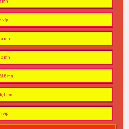
 8 mn
n víp
hủ mn
lô mn
ải 8 mn
biệt mn
n víp