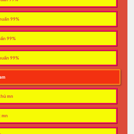
chuẩn 99%
huẩn 99%
chuẩn 99%
nam
 chủ mn
t mn