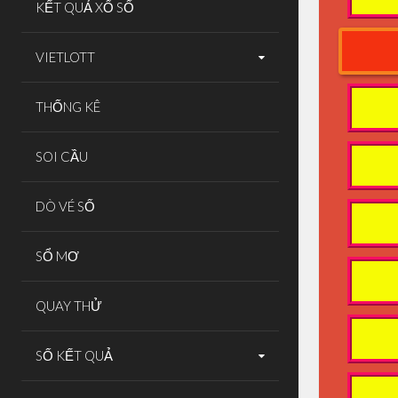
KẾT QUẢ XỔ SỐ
VIETLOTT
THỐNG KÊ
SOI CẦU
DÒ VÉ SỐ
SỔ MƠ
QUAY THỬ
SỐ KẾT QUẢ