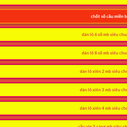
chốt số cầu miền 
dàn lô 6 số mb siêu ch
dàn lô 8 số mb siêu ch
dàn lô xiên 2 mb siêu c
dàn lô xiên 3 mb siêu c
dàn lô xiên 4 mb siêu c
cầu vip 3 càng mb siêu 