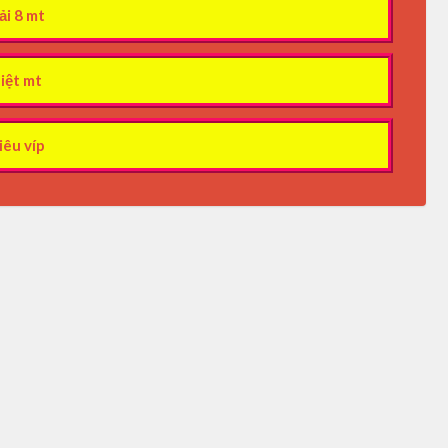
ải 8 mt
iệt mt
iêu víp