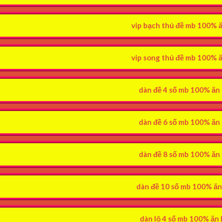
vip bạch thủ đề mb 100% 
vip song thủ đề mb 100% 
dàn đề 4 số mb 100% ăn
dàn đề 6 số mb 100% ăn
dàn đề 8 số mb 100% ăn
dàn đề 10 số mb 100% ă
dàn lô 4 số mb 100% ăn