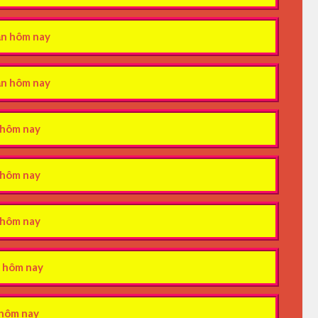
ăn hôm nay
ăn hôm nay
 hôm nay
 hôm nay
 hôm nay
n hôm nay
 hôm nay