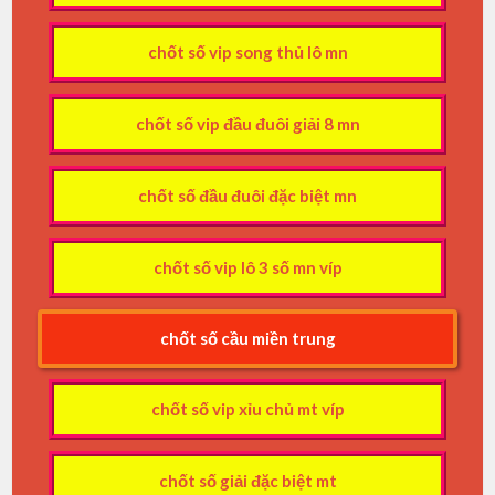
chốt số vip song thủ lô mn
chốt số vip đầu đuôi giải 8 mn
chốt số đầu đuôi đặc biệt mn
chốt số vip lô 3 số mn víp
chốt số cầu miền trung
chốt số vip xỉu chủ mt víp
chốt số giải đặc biệt mt