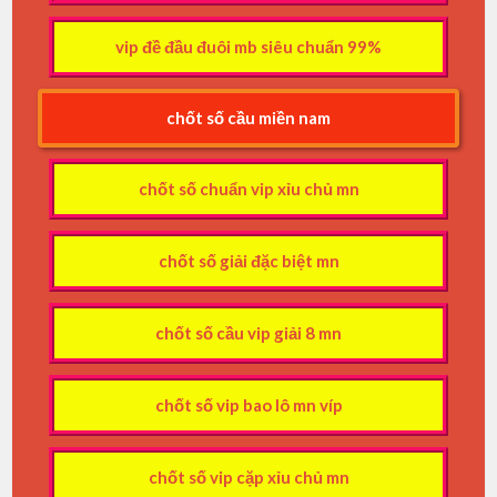
vip đề đầu đuôi mb siêu chuẩn 99%
chốt số cầu miền nam
chốt số chuẩn vip xỉu chủ mn
chốt số giải đặc biệt mn
chốt số cầu vip giải 8 mn
chốt số vip bao lô mn víp
chốt số vip cặp xỉu chủ mn