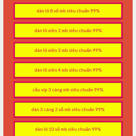
dàn lô 8 số mb siêu chuẩn 99%
dàn lô xiên 2 mb siêu chuẩn 99%
dàn lô xiên 3 mb siêu chuẩn 99%
dàn lô xiên 4 mb siêu chuẩn 99%
cầu vip 3 càng mb siêu chuẩn 99%
dàn 3 càng 2 số mb siêu chuẩn 99%
dàn lô 10 số mb siêu chuẩn 99%