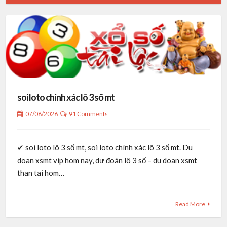
soi loto chính xác lô 3 số mt
07/08/2026
91 Comments
✔ soi loto lô 3 số mt, soi loto chính xác lô 3 số mt. Du
doan xsmt vip hom nay, dự đoán lô 3 số – du doan xsmt
than tai hom…
Read More