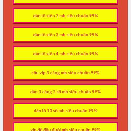
dàn lô xiên 2 mb siêu chuẩn 99%
dàn lô xiên 3 mb siêu chuẩn 99%
dàn lô xiên 4 mb siêu chuẩn 99%
cầu vip 3 càng mb siêu chuẩn 99%
dàn 3 càng 2 số mb siêu chuẩn 99%
dàn lô 10 số mb siêu chuẩn 99%
vip đề đầu đuôi mb siêu chuẩn 99%