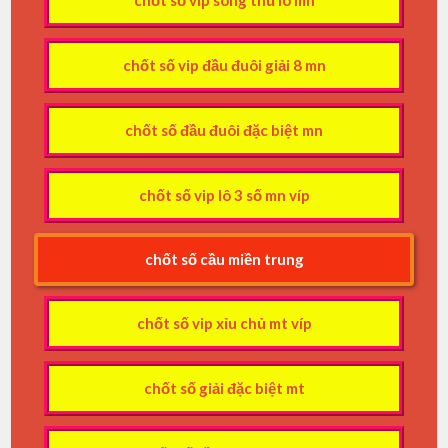
chốt số vip song thủ lô mn
chốt số vip đầu đuôi giải 8 mn
chốt số đầu đuôi đặc biệt mn
chốt số vip lô 3 số mn víp
chốt số cầu miền trung
chốt số vip xỉu chủ mt víp
chốt số giải đặc biệt mt