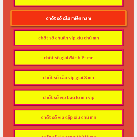
chốt số cầu miền nam
chốt số chuẩn vip xỉu chủ mn
chốt số giải đặc biệt mn
chốt số cầu vip giải 8 mn
chốt số vip bao lô mn víp
chốt số vip cặp xỉu chủ mn