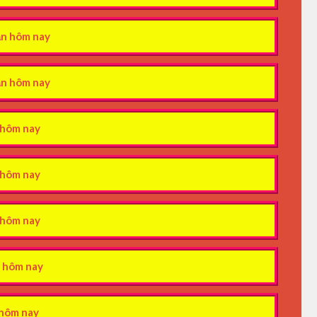
ăn hôm nay
ăn hôm nay
 hôm nay
 hôm nay
 hôm nay
n hôm nay
 hôm nay