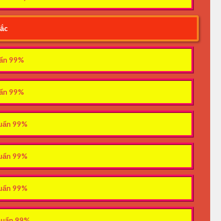
bắc
uẩn 99%
uẩn 99%
huẩn 99%
huẩn 99%
huẩn 99%
chuẩn 99%