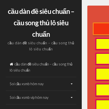
Skip
to
cầu dàn đề siêu chuẩn –
content
cầu song thủ lô siêu
chuẩn
cầu dàn đề siêu chuẩn – cầu song thủ
lô siêu chuẩn
cầu dàn đề siêu chuẩn – cầu song thủ
lô siêu chuẩn
Soi cầu xsmb hôm nay
Soi cầu xsmb vip hôm nay