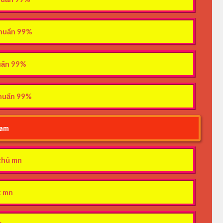
chuẩn 99%
huẩn 99%
chuẩn 99%
nam
 chủ mn
t mn