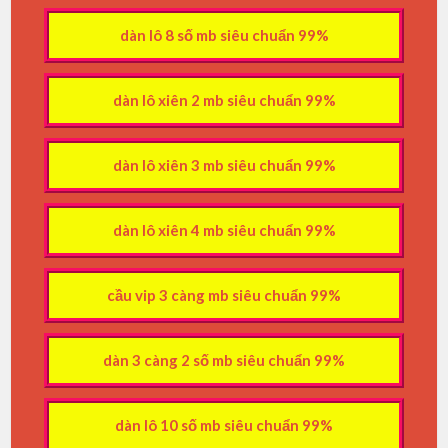
dàn lô 8 số mb siêu chuẩn 99%
dàn lô xiên 2 mb siêu chuẩn 99%
dàn lô xiên 3 mb siêu chuẩn 99%
dàn lô xiên 4 mb siêu chuẩn 99%
cầu vip 3 càng mb siêu chuẩn 99%
dàn 3 càng 2 số mb siêu chuẩn 99%
dàn lô 10 số mb siêu chuẩn 99%