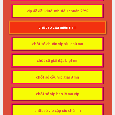
vip đề đầu đuôi mb siêu chuẩn 99%
chốt số cầu miền nam
chốt số chuẩn vip xỉu chủ mn
chốt số giải đặc biệt mn
chốt số cầu vip giải 8 mn
chốt số vip bao lô mn víp
chốt số vip cặp xỉu chủ mn