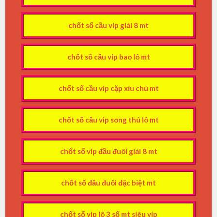
chốt số cầu vip giải 8 mt
chốt số cầu vip bao lô mt
chốt số cầu vip cặp xỉu chủ mt
chốt số cầu vip song thủ lô mt
chốt số vip đầu đuôi giải 8 mt
chốt số đầu đuôi đặc biệt mt
chốt số vip lô 3 số mt siêu víp