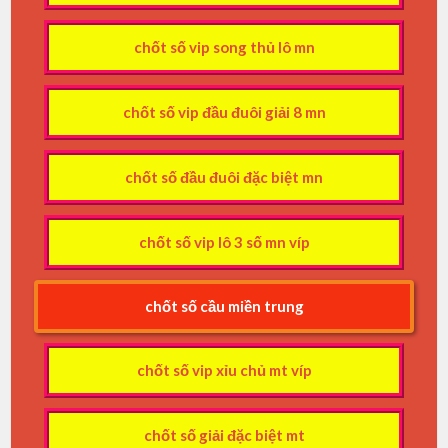
chốt số vip song thủ lô mn
chốt số vip đầu đuôi giải 8 mn
chốt số đầu đuôi đặc biệt mn
chốt số vip lô 3 số mn víp
chốt số cầu miền trung
chốt số vip xỉu chủ mt víp
chốt số giải đặc biệt mt