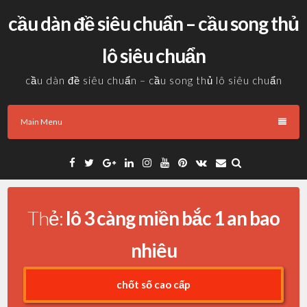
Skip
cầu dàn đề siêu chuẩn – cầu song thủ
to
content
lô siêu chuẩn
cầu dàn đề siêu chuẩn – cầu song thủ lô siêu chuẩn
Main Menu
Facebook
Twitter
Google
Linkedin
Instagram
YouTube
Pinterest
VK
Email
Plus
Thẻ:
lô 3 càng miền bắc 1 an bao
nhiêu
chốt số cao cấp