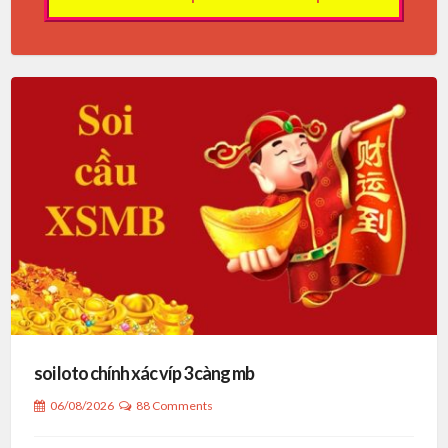
soi loto chính xác víp 3 càng mb
06/08/2026
88 Comments