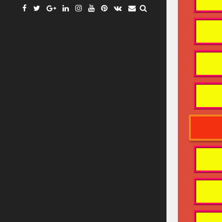
Facebook
Twitter
Google
Linkedin
Instagram
YouTube
Pinterest
VK
Email
Plus