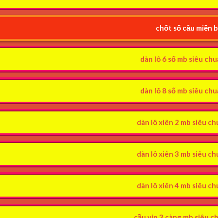
chốt số cầu miền 
dàn lô 6 số mb siêu ch
dàn lô 8 số mb siêu ch
dàn lô xiên 2 mb siêu c
dàn lô xiên 3 mb siêu c
dàn lô xiên 4 mb siêu c
cầu vip 3 càng mb siêu 