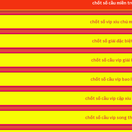
chốt số cầu miền t
chốt số vip xỉu chủ m
chốt số giải đặc biệ
chốt số cầu vip giải
chốt số cầu vip bao 
chốt số cầu vip cặp xỉu
chốt số cầu vip song th