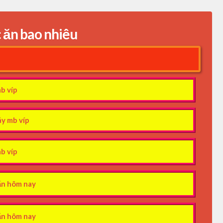
c ăn bao nhiêu
b víp
áy mb víp
b víp
ăn hôm nay
ăn hôm nay