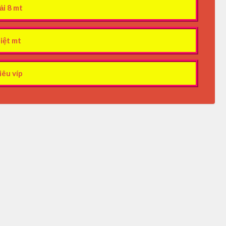
ải 8 mt
iệt mt
iêu víp