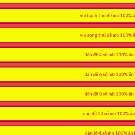
vip bạch thủ đề mb 100% 
vip song thủ đề mb 100% 
dàn đề 4 số mb 100% ăn
dàn đề 6 số mb 100% ăn
dàn đề 8 số mb 100% ăn
dàn đề 10 số mb 100% ă
dàn lô 4 số mb 100% ăn