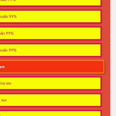
chuẩn 99%
huẩn 99%
chuẩn 99%
nam
 chủ mn
t mn