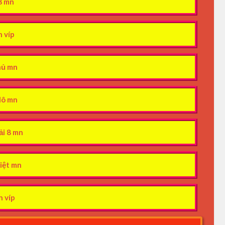
 8 mn
n víp
hủ mn
lô mn
ải 8 mn
biệt mn
n víp