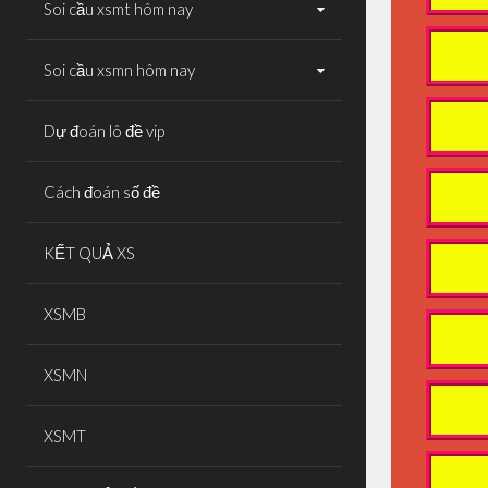
Soi cầu xsmt hôm nay
Soi cầu xsmn hôm nay
Dự đoán lô đề vip
Cách đoán số đề
KẾT QUẢ XS
XSMB
XSMN
XSMT