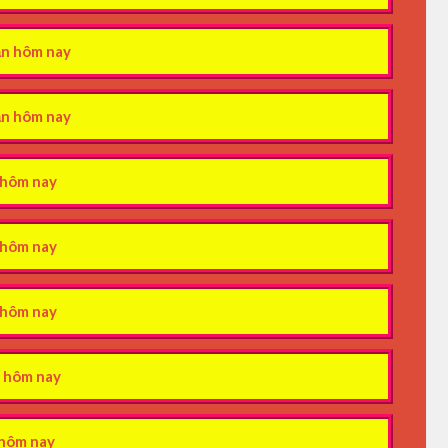
ăn hôm nay
ăn hôm nay
 hôm nay
 hôm nay
 hôm nay
n hôm nay
 hôm nay