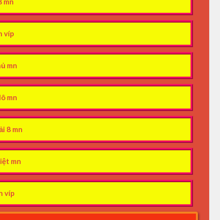
 8 mn
n víp
hủ mn
lô mn
ải 8 mn
biệt mn
n víp