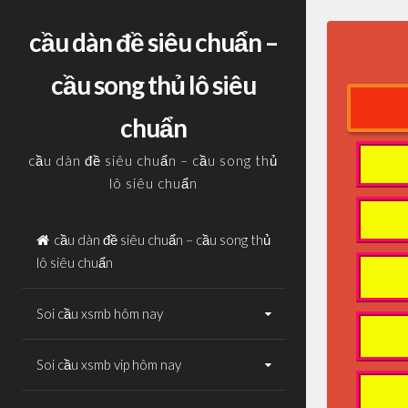
Skip
to
cầu dàn đề siêu chuẩn –
content
cầu song thủ lô siêu
chuẩn
cầu dàn đề siêu chuẩn – cầu song thủ
lô siêu chuẩn
cầu dàn đề siêu chuẩn – cầu song thủ
lô siêu chuẩn
Soi cầu xsmb hôm nay
Soi cầu xsmb vip hôm nay