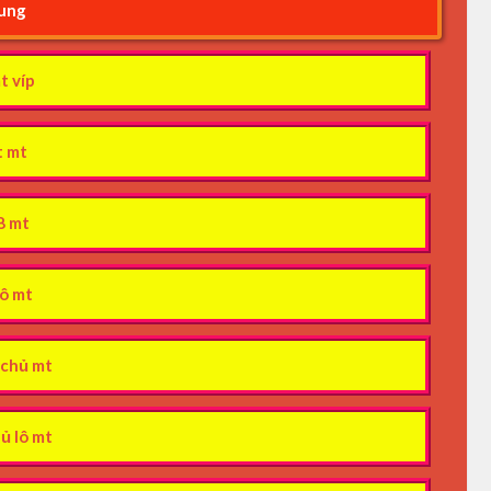
rung
t víp
t mt
 8 mt
lô mt
 chủ mt
ủ lô mt