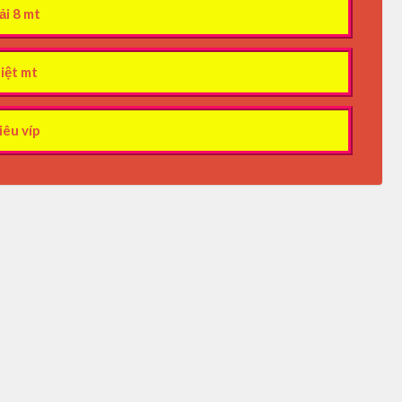
ải 8 mt
iệt mt
iêu víp