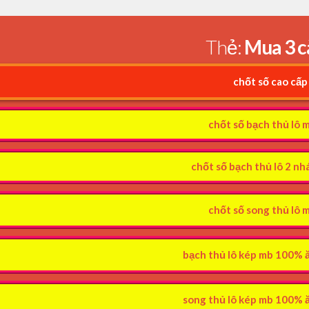
Thẻ:
Mua 3 c
chốt số cao cấp
chốt số bạch thủ lô m
chốt số bạch thủ lô 2 nh
chốt số song thủ lô m
bạch thủ lô kép mb 100% 
song thủ lô kép mb 100% 