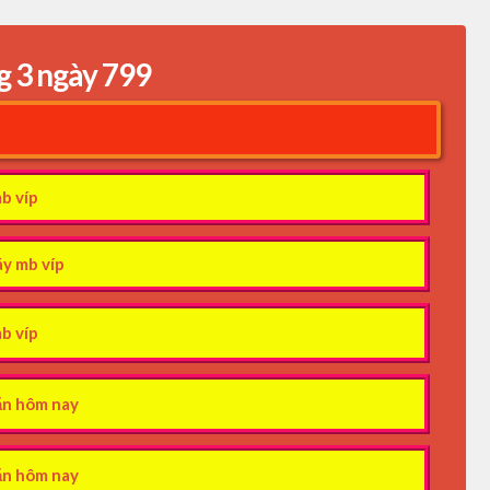
g 3 ngày 799
b víp
áy mb víp
b víp
ăn hôm nay
ăn hôm nay