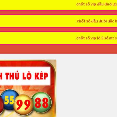
chốt số vip đầu đuôi gi
chốt số đầu đuôi đặc b
chốt số vip lô 3 số mt s