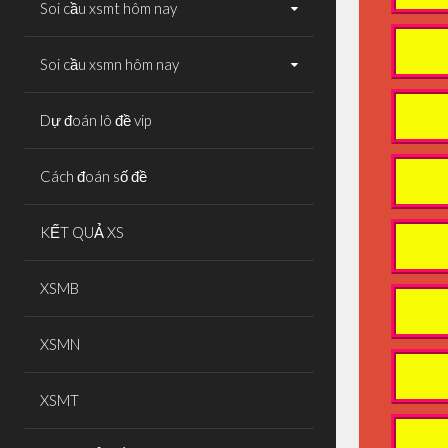
Soi cầu xsmt hôm nay
Soi cầu xsmn hôm nay
Dự đoán lô đề vip
Cách đoán số đề
KẾT QUẢ XS
XSMB
XSMN
XSMT