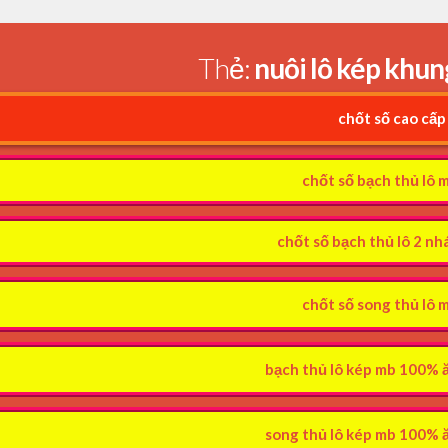
Thẻ:
nuôi lô kép khun
chốt số cao cấp
chốt số bạch thủ lô m
chốt số bạch thủ lô 2 nh
chốt số song thủ lô m
bạch thủ lô kép mb 100% 
song thủ lô kép mb 100% 