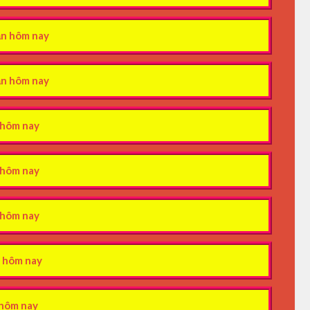
ăn hôm nay
ăn hôm nay
 hôm nay
 hôm nay
 hôm nay
n hôm nay
 hôm nay