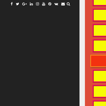
Facebook
Twitter
Google
Linkedin
Instagram
YouTube
Pinterest
VK
Email
Plus