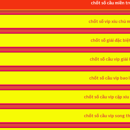
chốt số cầu miền t
chốt số vip xỉu chủ m
chốt số giải đặc biệ
chốt số cầu vip giải
chốt số cầu vip bao 
chốt số cầu vip cặp xỉu
chốt số cầu vip song th