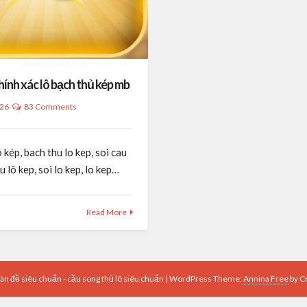
chính xác lô bạch thủ kép mb
026
83 Comments
 kép, bach thu lo kep, soi cau
u lô kep, soi lo kep, lo kep…
Read More
n đề siêu chuẩn - cầu song thủ lô siêu chuẩn
|
WordPress Theme:
Annina Free
by C