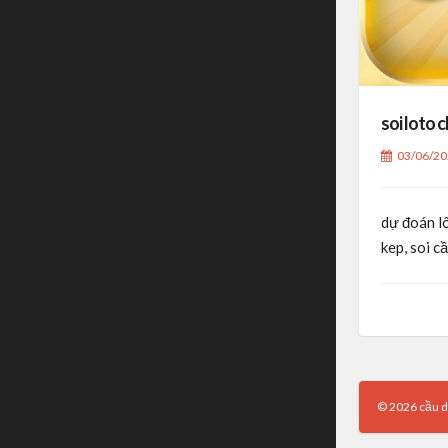
soi loto 
03/06/2
dự đoán lô
kep, soi cầ
© 2026 cầu dà