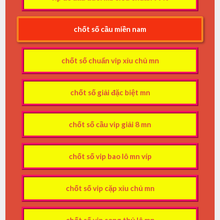
chốt số cầu miền nam
chốt số chuẩn vip xỉu chủ mn
chốt số giải đặc biệt mn
chốt số cầu vip giải 8 mn
chốt số vip bao lô mn víp
chốt số vip cặp xỉu chủ mn