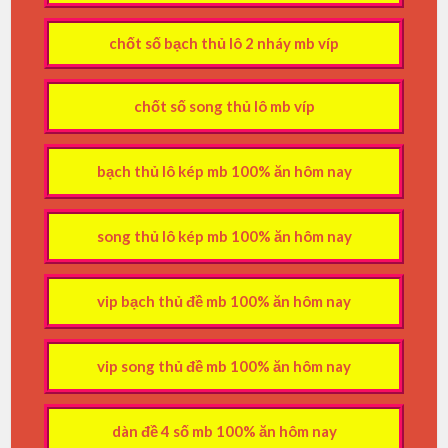
chốt số bạch thủ lô 2 nháy mb víp
chốt số song thủ lô mb víp
bạch thủ lô kép mb 100% ăn hôm nay
song thủ lô kép mb 100% ăn hôm nay
vip bạch thủ đề mb 100% ăn hôm nay
vip song thủ đề mb 100% ăn hôm nay
dàn đề 4 số mb 100% ăn hôm nay