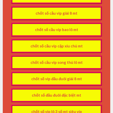
chốt số cầu vip giải 8 mt
chốt số cầu vip bao lô mt
chốt số cầu vip cặp xỉu chủ mt
chốt số cầu vip song thủ lô mt
chốt số vip đầu đuôi giải 8 mt
chốt số đầu đuôi đặc biệt mt
chốt số vip lô 3 số mt siêu víp