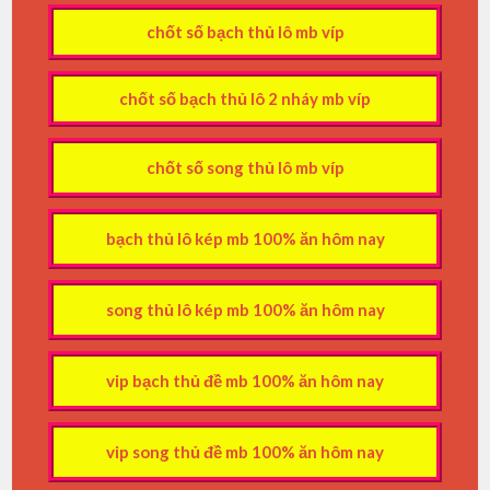
chốt số bạch thủ lô mb víp
chốt số bạch thủ lô 2 nháy mb víp
chốt số song thủ lô mb víp
bạch thủ lô kép mb 100% ăn hôm nay
song thủ lô kép mb 100% ăn hôm nay
vip bạch thủ đề mb 100% ăn hôm nay
vip song thủ đề mb 100% ăn hôm nay