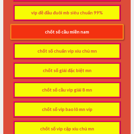
vip đề đầu đuôi mb siêu chuẩn 99%
chốt số cầu miền nam
chốt số chuẩn vip xỉu chủ mn
chốt số giải đặc biệt mn
chốt số cầu vip giải 8 mn
chốt số vip bao lô mn víp
chốt số vip cặp xỉu chủ mn