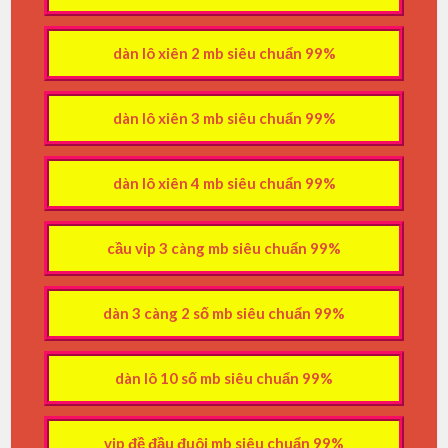
dàn lô xiên 2 mb siêu chuẩn 99%
dàn lô xiên 3 mb siêu chuẩn 99%
dàn lô xiên 4 mb siêu chuẩn 99%
cầu vip 3 càng mb siêu chuẩn 99%
dàn 3 càng 2 số mb siêu chuẩn 99%
dàn lô 10 số mb siêu chuẩn 99%
vip đề đầu đuôi mb siêu chuẩn 99%