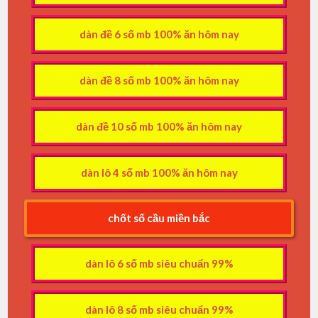
dàn đề 6 số mb 100% ăn hôm nay
dàn đề 8 số mb 100% ăn hôm nay
dàn đề 10 số mb 100% ăn hôm nay
dàn lô 4 số mb 100% ăn hôm nay
chốt số cầu miền bắc
dàn lô 6 số mb siêu chuẩn 99%
dàn lô 8 số mb siêu chuẩn 99%