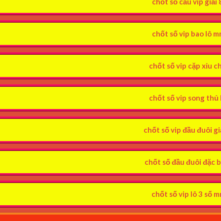
chốt số cầu vip giải
chốt số vip bao lô m
chốt số vip cặp xỉu c
chốt số vip song thủ 
chốt số vip đầu đuôi gi
chốt số đầu đuôi đặc 
chốt số vip lô 3 số m