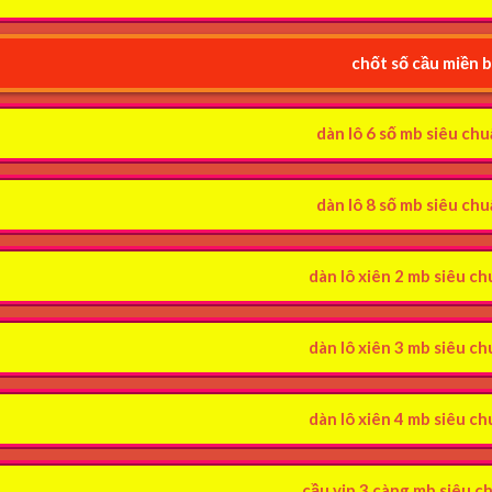
chốt số cầu miền 
dàn lô 6 số mb siêu ch
dàn lô 8 số mb siêu ch
dàn lô xiên 2 mb siêu c
dàn lô xiên 3 mb siêu c
dàn lô xiên 4 mb siêu c
cầu vip 3 càng mb siêu 