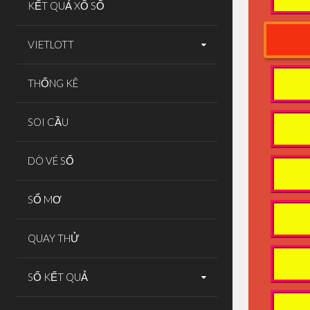
KẾT QUẢ XỔ SỐ
VIETLOTT
THỐNG KÊ
SOI CẦU
DÒ VÉ SỐ
SỔ MƠ
QUAY THỬ
SỐ KẾT QUẢ