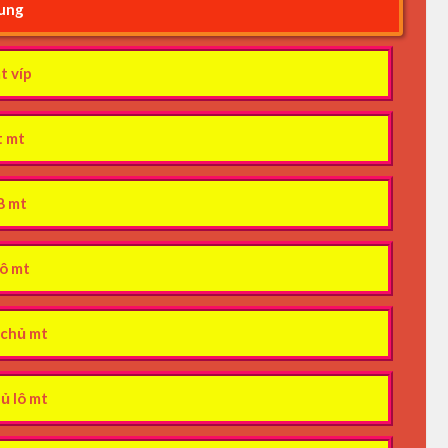
rung
t víp
t mt
 8 mt
lô mt
 chủ mt
ủ lô mt