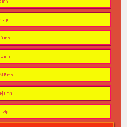
 8 mn
n víp
hủ mn
lô mn
ải 8 mn
biệt mn
n víp