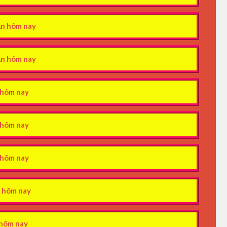
ăn hôm nay
ăn hôm nay
 hôm nay
 hôm nay
 hôm nay
n hôm nay
 hôm nay