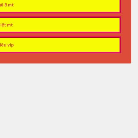
ải 8 mt
iệt mt
iêu víp