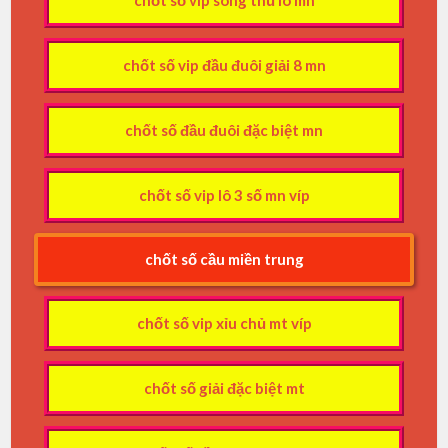
chốt số vip song thủ lô mn
chốt số vip đầu đuôi giải 8 mn
chốt số đầu đuôi đặc biệt mn
chốt số vip lô 3 số mn víp
chốt số cầu miền trung
chốt số vip xỉu chủ mt víp
chốt số giải đặc biệt mt