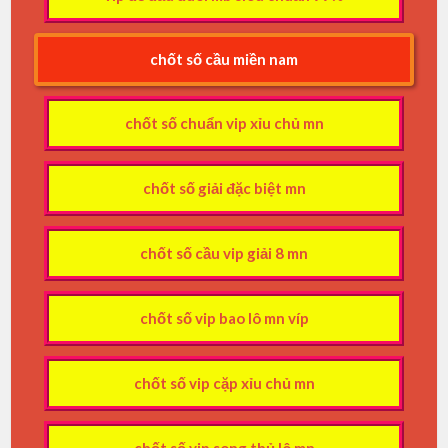
chốt số cầu miền nam
chốt số chuẩn vip xỉu chủ mn
chốt số giải đặc biệt mn
chốt số cầu vip giải 8 mn
chốt số vip bao lô mn víp
chốt số vip cặp xỉu chủ mn