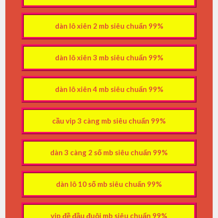
dàn lô xiên 2 mb siêu chuẩn 99%
dàn lô xiên 3 mb siêu chuẩn 99%
dàn lô xiên 4 mb siêu chuẩn 99%
cầu vip 3 càng mb siêu chuẩn 99%
dàn 3 càng 2 số mb siêu chuẩn 99%
dàn lô 10 số mb siêu chuẩn 99%
vip đề đầu đuôi mb siêu chuẩn 99%