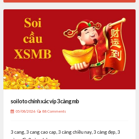
soi loto chính xác víp 3 càng mb
05/08/2026
88 Comments
3 cang, 3 cang cao cap, 3 càng chiều nay, 3 càng đẹp, 3