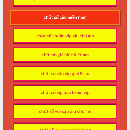
chốt số cầu miền nam
chốt số chuẩn vip xỉu chủ mn
chốt số giải đặc biệt mn
chốt số cầu vip giải 8 mn
chốt số vip bao lô mn víp
chốt số vip cặp xỉu chủ mn