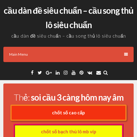
Skip
cầu dàn đề siêu chuẩn – cầu song thủ
to
content
lô siêu chuẩn
cầu dàn đề siêu chuẩn – cầu song thủ lô siêu chuẩn
Main Menu
Facebook
Twitter
Google
Linkedin
Instagram
YouTube
Pinterest
VK
Email
Plus
Thẻ:
soi cầu 3 càng hôm nay âm
chốt số cao cấp
chốt số bạch thủ lô mb víp