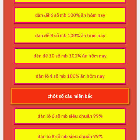
dàn đề 6 số mb 100% ăn hôm nay
dàn đề 8 số mb 100% ăn hôm nay
dàn đề 10 số mb 100% ăn hôm nay
dàn lô 4 số mb 100% ăn hôm nay
chốt số cầu miền bắc
dàn lô 6 số mb siêu chuẩn 99%
dàn lô 8 số mb siêu chuẩn 99%